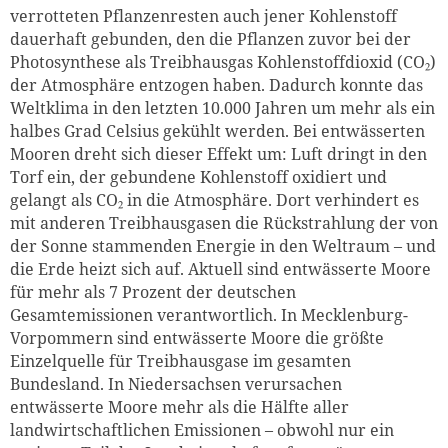
verrotteten Pflanzenresten auch jener Kohlenstoff
dauerhaft gebunden, den die Pflanzen zuvor bei der
Photosynthese als Treibhausgas Kohlenstoffdioxid (CO₂)
der Atmosphäre entzogen haben. Dadurch konnte das
Weltklima in den letzten 10.000 Jahren um mehr als ein
halbes Grad Celsius gekühlt werden. Bei entwässerten
Mooren dreht sich dieser Effekt um: Luft dringt in den
Torf ein, der gebundene Kohlenstoff oxidiert und
gelangt als CO₂ in die Atmosphäre. Dort verhindert es
mit anderen Treibhausgasen die Rückstrahlung der von
der Sonne stammenden Energie in den Weltraum – und
die Erde heizt sich auf. Aktuell sind entwässerte Moore
für mehr als 7 Prozent der deutschen
Gesamtemissionen verantwortlich. In Mecklenburg-
Zum Warenkorb hinzugefüg
Vorpommern sind entwässerte Moore die größte
Einzelquelle für Treibhausgase im gesamten
Bundesland. In Niedersachsen verursachen
entwässerte Moore mehr als die Hälfte aller
weiter lesen
Zum Warenkorb
landwirtschaftlichen Emissionen – obwohl nur ein