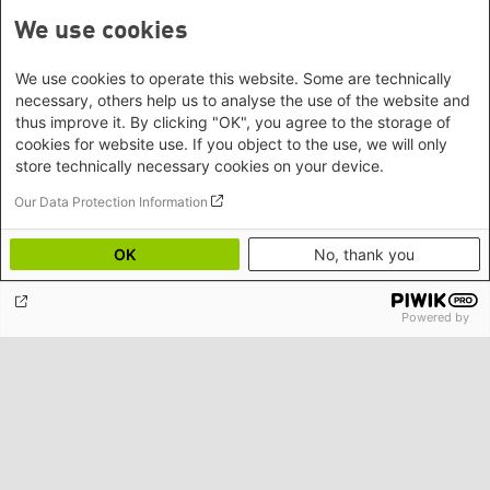
We use cookies
We use cookies to operate this website. Some are technically
necessary, others help us to analyse the use of the website and
thus improve it. By clicking "OK", you agree to the storage of
cookies for website use. If you object to the use, we will only
store technically necessary cookies on your device.
Our Data Protection Information
Mythos Moor: Mehr als nur Moorleichen
OK
No, thank you
Powered by
Unseren Newsletter abonnieren
Böll News ist der monatliche Newsletter der Stiftung, der Sie über
aktuelle Themen, Veranstaltungen und Publikationen der Stiftung
informiert.