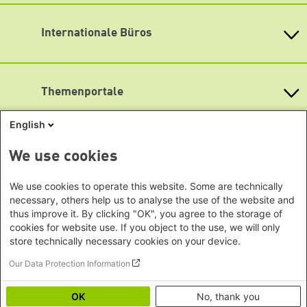
info@boell.de
Bundesstiftung
Internationale Büros
Öffnungszeiten
Heinrich-Böll-Stiftungen in den
Montag bis Freitag
Bundesländern
Asien
9:00 Uhr bis 20:00 Uhr
Baden-Württemberg
Lageplan
Büro Peking - China
Bayern
Themenportale
Büro Neu-Delhi - Indien
Barrierefreiheit
Berlin
Büro Phnom Penh - Kambodscha
Newsletter abonnieren
Brandenburg
KommunalWiki
English
Büro Südostasien
Heimatkunde
Bremen
Grüne Akademie
Büro Seoul - Ostasien | Globaler
Mediatheken
Hamburg
We use cookies
Gunda-Werner-Institut
Dialog
Hessen
GreenCampus Weiterbildung
Info Hub Plastic
Afrika
Archiv Grünes Gedächtnis
Mecklenburg-Vorpommern
We use cookies to operate this website. Some are technically
Antifeminismus begegnen
Studienwerk
Büro Horn von Afrika -
necessary, others help us to analyse the use of the website and
Gender Mediathek
Niedersachsen
Grüne Websites
thus improve it. By clicking "OK", you agree to the storage of
Somalia/Somaliland, Sudan,
Nordrhein-Westfalen
cookies for website use. If you object to the use, we will only
Äthiopien
Bündnis 90 / Die Grünen
Rheinland-Pfalz
store technically necessary cookies on your device.
Bundestagsfraktion
Büro Nairobi - Kenia, Uganda,
Saarland
European Greens
Our Data Protection Information
Tansania
Social Links
Sachsen
Die Grünen im Europäischen Parlament
Büro Abuja - Nigeria
Green European Foundation
Sachsen-Anhalt
OK
No, thank you
LinkedIn
Büro Dakar - Senegal
Schleswig-Holstein