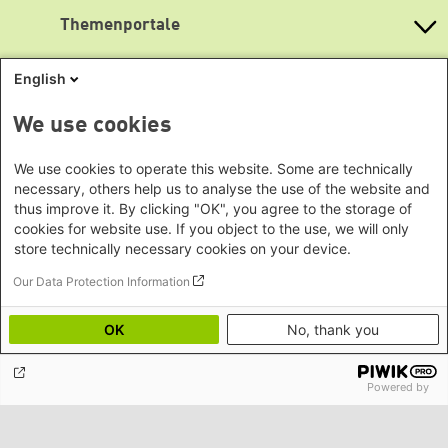
Lageplan
Büro Peking - China
Bayern
Themenportale
Büro Neu-Delhi - Indien
Barrierefreiheit
Berlin
Büro Phnom Penh - Kambodscha
Newsletter abonnieren
Brandenburg
KommunalWiki
English
Büro Südostasien
Heimatkunde
Bremen
Grüne Akademie
Büro Seoul - Ostasien | Globaler
Mediatheken
Hamburg
Gunda-Werner-Institut
We use cookies
Dialog
Hessen
GreenCampus Weiterbildung
Info Hub Plastic
Afrika
Archiv Grünes Gedächtnis
Mecklenburg-Vorpommern
Antifeminismus begegnen
We use cookies to operate this website. Some are technically
Studienwerk
Büro Horn von Afrika -
Gender Mediathek
Niedersachsen
necessary, others help us to analyse the use of the website and
Grüne Websites
Somalia/Somaliland, Sudan,
thus improve it. By clicking "OK", you agree to the storage of
Nordrhein-Westfalen
Äthiopien
cookies for website use. If you object to the use, we will only
Bündnis 90 / Die Grünen
Rheinland-Pfalz
store technically necessary cookies on your device.
Bundestagsfraktion
Büro Nairobi - Kenia, Uganda,
Saarland
European Greens
Tansania
Social Links
Our Data Protection Information
Sachsen
Die Grünen im Europäischen Parlament
Büro Abuja - Nigeria
Green European Foundation
Sachsen-Anhalt
LinkedIn
Büro Dakar - Senegal
OK
No, thank you
Schleswig-Holstein
Büro Kapstadt - Südafrika, Namibia,
Facebook
Thüringen
Simbabwe
Powered by
YouTube
Europa
Footer menu
Datenschutz
Impressum
Büro Sarajevo - Bosnien und
Bluesky
Erklärung zur Barrierefreiheit