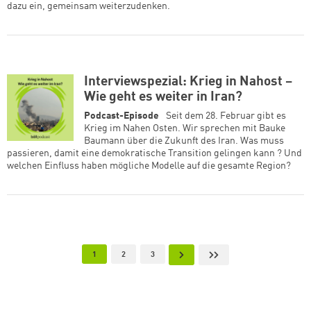
dazu ein, gemeinsam weiterzudenken.
Interviewspezial: Krieg in Nahost –
Wie geht es weiter in Iran?
Podcast-Episode
Seit dem 28. Februar gibt es
Krieg im Nahen Osten. Wir sprechen mit Bauke
Baumann über die Zukunft des Iran. Was muss
passieren, damit eine demokratische Transition gelingen kann ? Und
welchen Einfluss haben mögliche Modelle auf die gesamte Region?
Seitennummerierung
Aktuelle Seite
Page
Page
Nächste Seite
Letzte Seite
1
2
3