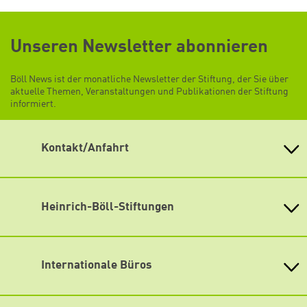
Unseren Newsletter abonnieren
Böll News ist der monatliche Newsletter der Stiftung, der Sie über
aktuelle Themen, Veranstaltungen und Publikationen der Stiftung
informiert.
Kontakt/Anfahrt
Heinrich-Böll-Stiftung e.V.
Schumannstr. 8 10117 Berlin
Empfang und Auskunft
Heinrich-Böll-Stiftungen
Fon: (030) 285 34-0
Heinrich-Böll-Stiftung e.V.
Fax: (030) 285 34-109
info@boell.de
Bundesstiftung
Internationale Büros
Öffnungszeiten
Heinrich-Böll-Stiftungen in den
Montag bis Freitag
Bundesländern
Asien
9:00 Uhr bis 20:00 Uhr
Baden-Württemberg