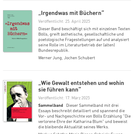
„Irgendwas mit Büchern“
Veröffentlicht: 25. April 2025
weiter lesen
Zum Warenkorb
Dieser Band beschäftigt sich mit einzelnen Texten
Bölls, greift ästhetische, gesellschaftliche und
poetologische Fragestellungen auf und analysiert
seine Rolle im Literaturbetrieb der (alten)
Bundesrepublik.
Werner Jung
,
Jochen Schubert
„Wie Gewalt entstehen und wohin
sie führen kann“
Veröffentlicht: 17. März 2025
Sammelband
Dieser Sammelband mit drei
Essays beschreibt detailliert und spannend die
Vor- und Nachgeschichte von Bölls Erzählung "Die
verlorene Ehre der Katharina Blum" und beweist
die bleibende Aktualität seines Werks.