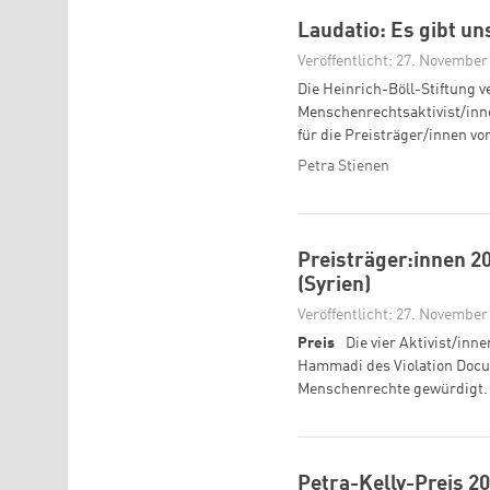
Laudatio: Es gibt un
Veröffentlicht: 27. November
Die Heinrich-Böll-Stiftung v
Menschenrechtsaktivist/inne
für die Preisträger/innen vo
Petra Stienen
Preisträger:innen 2
(Syrien)
Veröffentlicht: 27. November
Preis
Die vier Aktivist/in
Hammadi des Violation Docum
Menschenrechte gewürdigt.
Petra-Kelly-Preis 20