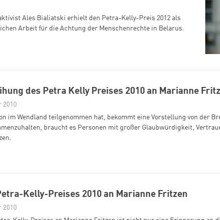
Zum Warenkorb hinzugefügt:
ivist Ales Bialiatski erhielt den Petra-Kelly-Preis 2012 als
chen Arbeit für die Achtung der Menschenrechte in Belarus.
weiter lesen
Zum Warenkorb
ihung des Petra Kelly Preises 2010 an Marianne Frit
r 2010
tion im Wendland teilgenommen hat, bekommt eine Vorstellung von der Br
enzuhalten, braucht es Personen mit großer Glaubwürdigkeit, Vertraue
zen.
Petra-Kelly-Preises 2010 an Marianne Fritzen
r 2010