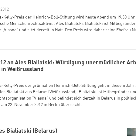
 2012
a-Kelly-Preis der Heinrich-Böll-Stiftung wird heute Abend um 19.30 Uhr i
ische Menschenrechtsaktivist Ales Bialiatski. Bialiatski ist Mitbegründe
„Viasna“ und sitzt derzeit in Haft. Den Preis wird daher seine Ehefrau N
012 an Ales Bialiatski: Würdigung unermüdlicher Arb
 in Weißrussland
a-Kelly-Preis der grünnahen Heinrich-Böll-Stiftung geht in diesem Jahr
s Bialiatski aus Belarus (Weißrussland). Bialiatski ist Mitbegründer un
tsorganisation "Viasna" und befindet sich derzeit in Belarus in politis
 am 22. November 2012 in Berlin überreicht.
es Bialiatski (Belarus)