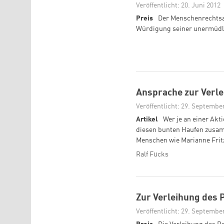
Veröffentlicht: 20. Juni 2012
Preis
Der Menschenrechtsakt
Würdigung seiner unermüdli
Ansprache zur Verle
Veröffentlicht: 29. Septembe
Artikel
Wer je an einer Ak
diesen bunten Haufen zusamm
Menschen wie Marianne Frit
Ralf Fücks
Zur Verleihung des 
Veröffentlicht: 29. Septembe