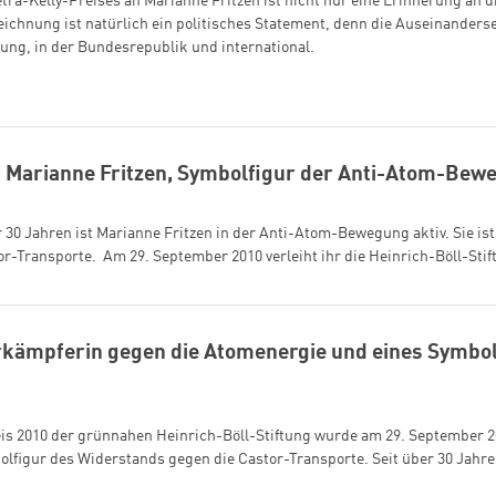
tra-Kelly-Preises an Marianne Fritzen ist nicht nur eine Erinnerung an 
ichnung ist natürlich ein politisches Statement, denn die Auseinander
nung, in der Bundesrepublik und international.
n Marianne Fritzen, Symbolfigur der Anti-Atom-Bew
r 30 Jahren ist Marianne Fritzen in der Anti-Atom-Bewegung aktiv. Sie is
r-Transporte. Am 29. September 2010 verleiht ihr die Heinrich-Böll-Stif
kämpferin gegen die Atomenergie und eines Symbol
eis 2010 der grünnahen Heinrich-Böll-Stiftung wurde am 29. September 2
bolfigur des Widerstands gegen die Castor-Transporte. Seit über 30 Jahre