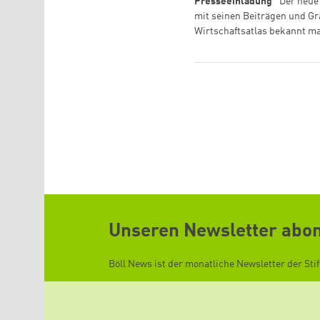
Presseeinladung
Der neue
mit seinen Beiträgen und G
Wirtschaftsatlas bekannt ma
Seitennummerierung
Unseren Newsletter abo
Böll News ist der monatliche Newsletter der Sti