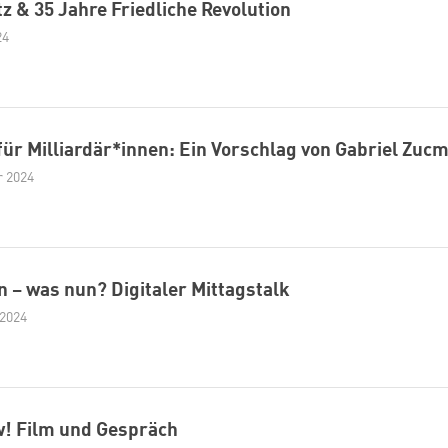
z & 35 Jahre Friedliche Revolution
24
für Milliardär*innen: Ein Vorschlag von Gabriel Zuc
r 2024
 – was nun? Digitaler Mittagstalk
 2024
Zum Warenkorb hinzugefügt:
ow! Film und Gespräch