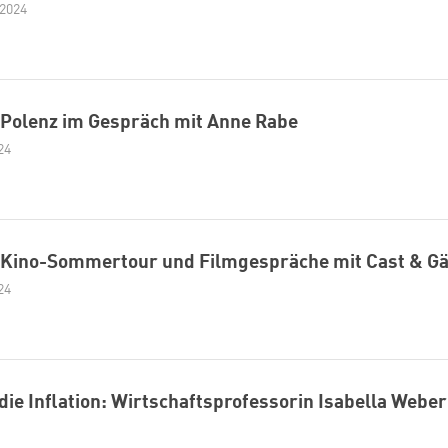
weiter lesen
Zum Warenkorb
 2024
 Polenz im Gespräch mit Anne Rabe
24
: Kino-Sommertour und Filmgespräche mit Cast & G
24
ie Inflation: Wirtschaftsprofessorin Isabella Weber