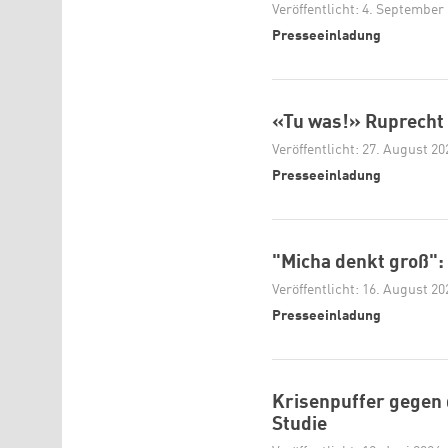
Veröffentlicht: 4. September
Presseeinladung
«Tu was!» Ruprecht
Veröffentlicht: 27. August 20
Presseeinladung
"Micha denkt groß"
Veröffentlicht: 16. August 20
Presseeinladung
Krisenpuffer gegen d
Studie