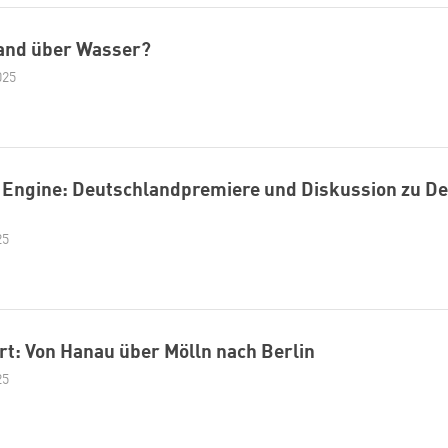
and über Wasser?
025
h Engine: Deutschlandpremiere und Diskussion zu D
25
t: Von Hanau über Mölln nach Berlin
25