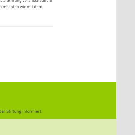
öll-Stiftung veranschaulicht
ch möchten wir mit dem
er Stiftung informiert.