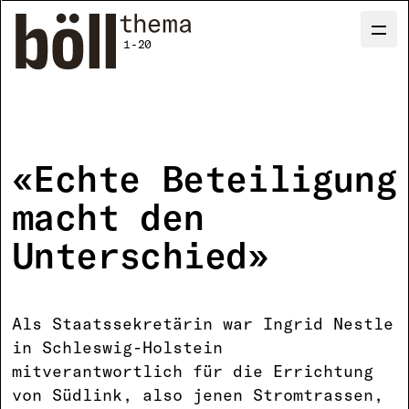
Direkt
zum
Men
M
Inhalt
1-20
«Echte Beteiligung
macht den
Unterschied»
Als Staatssekretärin war Ingrid Nestle
in Schleswig-Holstein
mitverantwortlich für die Errichtung
von Südlink, also jenen Stromtrassen,