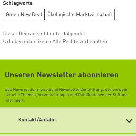
Schlagworte
Green New Deal
Ökologische Marktwirtschaft
Dieser Beitrag steht unter folgender
Urheberrechtslizenz:
Alle Rechte vorbehalten
Unseren Newsletter abonnieren
Böll News ist der monatliche Newsletter der Stiftung, der Sie über
aktuelle Themen, Veranstaltungen und Publikationen der Stiftung
informiert.
Kontakt/Anfahrt
Heinrich-Böll-Stiftung e.V.