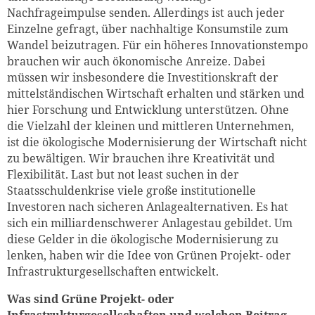
Nachfrageimpulse senden. Allerdings ist auch jeder
Einzelne gefragt, über nachhaltige Konsumstile zum
Zum Warenkorb hinzugefüg
Wandel beizutragen. Für ein höheres Innovationstempo
brauchen wir auch ökonomische Anreize. Dabei
müssen wir insbesondere die Investitionskraft der
mittelständischen Wirtschaft erhalten und stärken und
weiter lesen
Zum Warenkorb
hier Forschung und Entwicklung unterstützen. Ohne
die Vielzahl der kleinen und mittleren Unternehmen,
ist die ökologische Modernisierung der Wirtschaft nicht
zu bewältigen. Wir brauchen ihre Kreativität und
Flexibilität. Last but not least suchen in der
Staatsschuldenkrise viele große institutionelle
Investoren nach sicheren Anlagealternativen. Es hat
sich ein milliardenschwerer Anlagestau gebildet. Um
diese Gelder in die ökologische Modernisierung zu
lenken, haben wir die Idee von Grünen Projekt- oder
Infrastrukturgesellschaften entwickelt.
Was sind Grüne Projekt- oder
Infrastrukturgesellschaften und welchen Beitrag