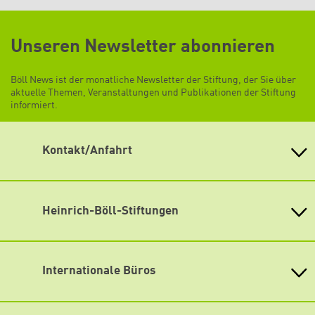
Unseren Newsletter abonnieren
Böll News ist der monatliche Newsletter der Stiftung, der Sie über
aktuelle Themen, Veranstaltungen und Publikationen der Stiftung
informiert.
Kontakt/Anfahrt
Heinrich-Böll-Stiftung e.V.
Schumannstr. 8 10117 Berlin
Empfang und Auskunft
Heinrich-Böll-Stiftungen
Fon: (030) 285 34-0
Heinrich-Böll-Stiftung e.V.
Fax: (030) 285 34-109
Bundesstiftung
info@boell.de
Internationale Büros
Heinrich-Böll-Stiftungen in den
Öffnungszeiten
Bundesländern
Asien
Montag bis Freitag
Baden-Württemberg
9:00 Uhr bis 20:00 Uhr