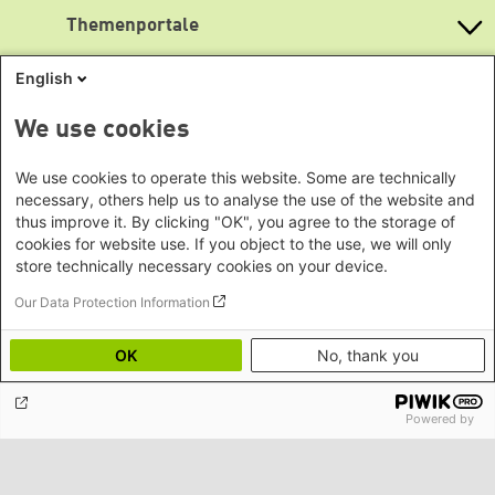
Büro Peking - China
Bayern
Themenportale
Büro Neu-Delhi - Indien
Lageplan
Berlin
Büro Phnom Penh - Kambodscha
Brandenburg
Barrierefreiheit
KommunalWiki
English
Büro Südostasien
Heimatkunde
Bremen
Newsletter abonnieren
Grüne Akademie
Büro Seoul - Ostasien | Globaler
Mediatheken
Hamburg
We use cookies
Gunda-Werner-Institut
Dialog
Hessen
GreenCampus Weiterbildung
Info Hub Plastic
Afrika
Archiv Grünes Gedächtnis
Mecklenburg-Vorpommern
We use cookies to operate this website. Some are technically
Antifeminismus begegnen
Studienwerk
Büro Horn von Afrika -
necessary, others help us to analyse the use of the website and
Gender Mediathek
Niedersachsen
Grüne Websites
thus improve it. By clicking "OK", you agree to the storage of
Somalia/Somaliland, Sudan,
Nordrhein-Westfalen
cookies for website use. If you object to the use, we will only
Äthiopien
Bündnis 90 / Die Grünen
Rheinland-Pfalz
store technically necessary cookies on your device.
Bundestagsfraktion
Büro Nairobi - Kenia, Uganda,
Saarland
European Greens
Our Data Protection Information
Tansania
Social Links
Sachsen
Die Grünen im Europäischen Parlament
Büro Abuja - Nigeria
Green European Foundation
Sachsen-Anhalt
OK
No, thank you
LinkedIn
Büro Dakar - Senegal
Schleswig-Holstein
Büro Kapstadt - Südafrika, Namibia,
Facebook
Thüringen
Simbabwe
Powered by
YouTube
Europa
Datenschutz
Impressum
Büro Sarajevo - Bosnien und
Bluesky
Erklärung zur Barrierefreiheit