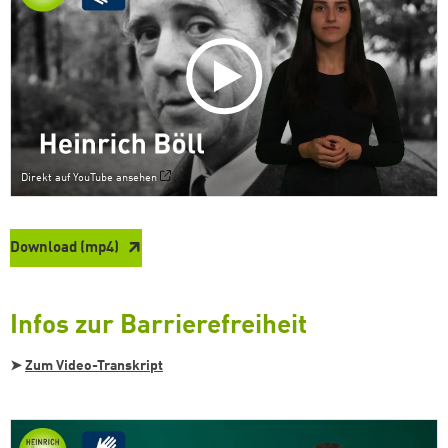
Zum Warenkorb hinzugefüg
Direkt auf YouTube ansehen
weiter lesen
Zum Warenkorb
Download (mp4)
Infos zur Barrierefreiheit
➤
Zum Video-Transkript