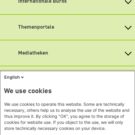
Internationale Büros
Öffnungszeiten
Heinrich-Böll-Stiftungen in den
Montag bis Freitag
Bundesländern
Asien
9:00 Uhr bis 20:00 Uhr
Baden-Württemberg
Lageplan
Büro Peking - China
Bayern
Themenportale
Büro Neu-Delhi - Indien
Barrierefreiheit
Berlin
Büro Phnom Penh - Kambodscha
Newsletter abonnieren
Brandenburg
KommunalWiki
Büro Südostasien
Heimatkunde
Bremen
Grüne Akademie
Büro Seoul - Ostasien | Globaler
Mediatheken
Hamburg
Gunda-Werner-Institut
Dialog
Hessen
GreenCampus Weiterbildung
Info Hub Plastic
Afrika
Archiv Grünes Gedächtnis
Mecklenburg-Vorpommern
Antifeminismus begegnen
Studienwerk
Büro Horn von Afrika -
Gender Mediathek
Niedersachsen
English
Grüne Websites
Somalia/Somaliland, Sudan,
Nordrhein-Westfalen
Äthiopien
Bündnis 90 / Die Grünen
We use cookies
Rheinland-Pfalz
Bundestagsfraktion
Büro Nairobi - Kenia, Uganda,
Saarland
European Greens
Tansania
Social Links
We use cookies to operate this website. Some are technically
Sachsen
Die Grünen im Europäischen Parlament
necessary, others help us to analyse the use of the website and
Büro Abuja - Nigeria
Green European Foundation
Sachsen-Anhalt
thus improve it. By clicking "OK", you agree to the storage of
LinkedIn
Büro Dakar - Senegal
Schleswig-Holstein
cookies for website use. If you object to the use, we will only
Büro Kapstadt - Südafrika, Namibia,
store technically necessary cookies on your device.
Facebook
Thüringen
Simbabwe