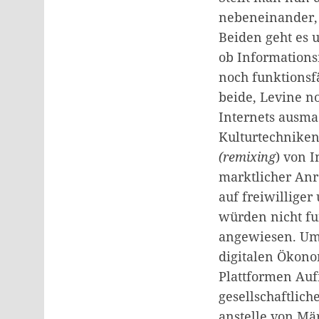
nebeneinander, d
Beiden geht es u
ob Information
noch funktionsfä
beide, Levine no
Internets ausma
Kulturtechniken:
(remixing
) von 
marktlicher Anr
auf freiwillige
würden nicht fu
angewiesen. Umg
digitalen Ökono
Plattformen Auf
gesellschaftlich
anstelle von Mä