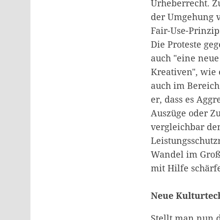
Urheberrecht. Z
der Umgehung vo
Fair-Use-Prinzi
Die Proteste ge
auch "eine neu
Kreativen", wie
auch im Bereich
er, dass es Agg
Auszüge oder Zu
vergleichbar de
Leistungsschutz
Wandel im Große
mit Hilfe schärf
Neue Kulturtec
Stellt man nun 