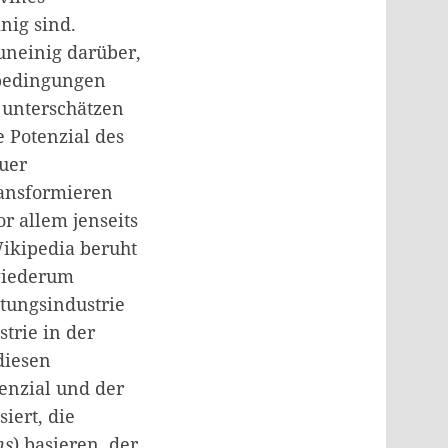
nig sind.
 uneinig darüber,
bedingungen
o unterschätzen
e Potenzial des
euer
ransformieren
r allem jenseits
Wikipedia beruht
 wiederum
ltungsindustrie
trie in der
diesen
enzial und der
iert, die
ns
) basieren, der