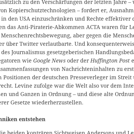
usätzlich zu den Verschärfungen der letzten Jahre –
n Kopierschutztechnologien – fordert er, Ausnahm
Zum Warenkorb hinzugefügt:
p in den USA einzuschränken und Rechte effektiver 
gen das Anti-Piraterie-Abkommen ACTA waren für L
e Menschenrechtsbewegung, aber gegen die Mensch
weiter lesen
Zum Warenkorb
 er über Twitter verlautbarte. Und konsequenterweis
 des Journalismus gesetzgeberischen Handlungsbedarf
regatoren wie
Google News
oder der
Huffington Post
e
sammenfassungen von Nachrichteninhalten zu erst
n Positionen der deutschen Presseverleger im Streit
recht. Levine zufolge war die Welt also vor dem Int
n und Ganzen in Ordnung – und diese alte Ordnung
erer Gesetze wiederherzustellen.
hniken entstehen
die beiden konträren Sichtweisen Andersons und Le