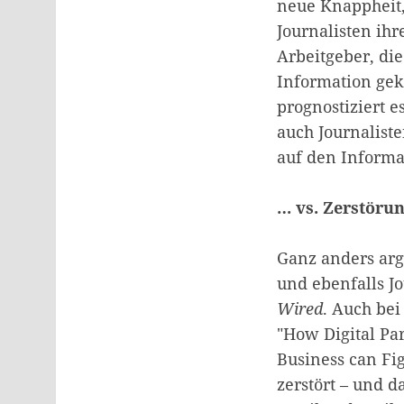
neue Knappheit
Journalisten ihr
Arbeitgeber, die
Information gek
prognostiziert 
auch Journalist
auf den Inform
… vs. Zerstörun
Ganz anders arg
und ebenfalls Jo
Wired
. Auch be
"How Digital Par
Business can Fig
zerstört – und d