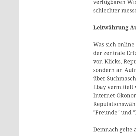
verfügbaren Wiss
schlechter mess
Leitwährung A
Was sich online 
der zentrale Er
von Klicks, Rep
sondern an Aufm
über Suchmaschi
Ebay vermittelt
Internet-Ökonom
Reputationswähr
"Freunde" und "L
Demnach gelte a