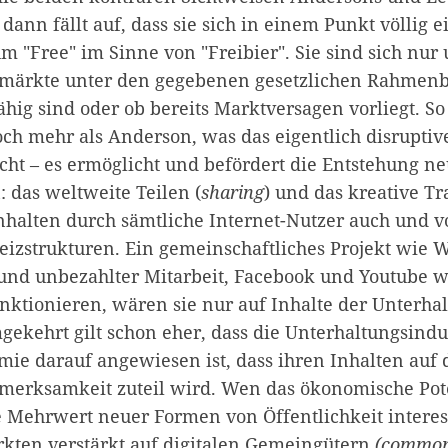
ann fällt auf, dass sie sich in einem Punkt völlig ei
m "Free" im Sinne von "Freibier". Sie sind sich nur
smärkte unter den gegebenen gesetzlichen Rahmen
hig sind oder ob bereits Marktversagen vorliegt. S
ch mehr als Anderson, was das eigentlich disruptiv
cht – es ermöglicht und befördert die Entstehung n
 das weltweite Teilen (
sharing
) und das kreative T
Inhalten durch sämtliche Internet-Nutzer auch und vo
eizstrukturen. Ein gemeinschaftliches Projekt wie 
r und unbezahlter Mitarbeit, Facebook und Youtube
nktionieren, wären sie nur auf Inhalte der Unterha
ekehrt gilt schon eher, dass die Unterhaltungsindus
mie darauf angewiesen ist, dass ihren Inhalten auf 
merksamkeit zuteil wird. Wen das ökonomische Pot
e Mehrwert neuer Formen von Öffentlichkeit interess
rkten verstärkt auf digitalen Gemeingütern
(commo