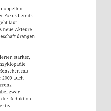
r doppelten
er Fokus bereits
geht laut
ss neue Akteure
Geschäft drängen
erten stärker,
Enzyklopädie
 Menschen mit
r 2009 auch
urrenz
abei zwar
, die Reduktion
ektiv