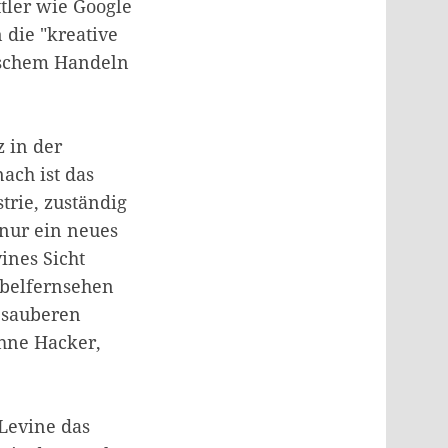
tler wie Google
die "kreative
ischem Handeln
z in der
nach ist das
strie, zuständig
 nur ein neues
ines Sicht
abelfernsehen
 sauberen
ohne Hacker,
 Levine das