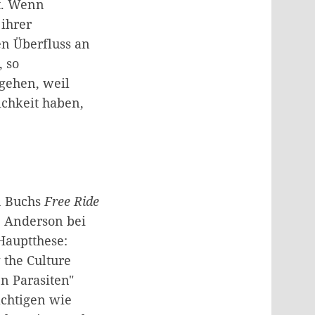
t. Wenn
 ihrer
en Überfluss an
 so
rgehen, weil
ichkeit haben,
n Buchs
Free Ride
 Anderson bei
 Hauptthese:
 the Culture
en Parasiten"
ächtigen wie