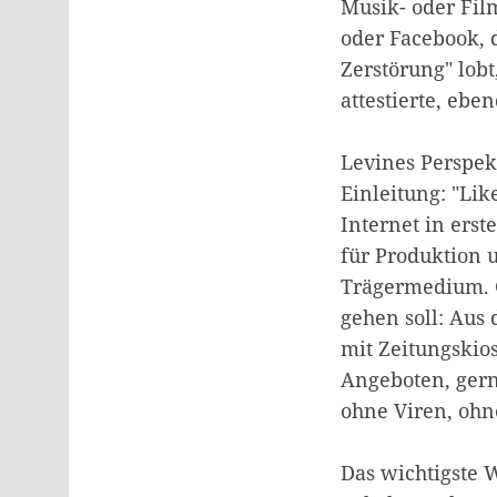
Musik- oder Fil
oder Facebook, 
Zerstörung" lo
attestierte, ebe
Levines Perspekt
Einleitung: "Lik
Internet in erst
für Produktion u
Trägermedium. Gl
gehen soll: Aus 
mit Zeitungskio
Angeboten, gern
ohne Viren, ohn
Das wichtigste 