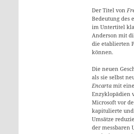
Der Titel von
Fr
Bedeutung des en
im Untertitel kla
Anderson mit di
die etablierten
können.
Die neuen Gesch
als sie selbst 
Encarta
mit ein
Enzyklopädien v
Microsoft vor d
kapitulierte un
Umsätze reduzie
der messbaren U