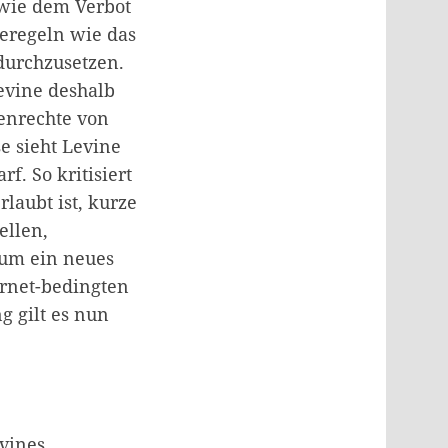
 wie dem Verbot
eregeln wie das
durchzusetzen.
evine deshalb
enrechte von
e sieht Levine
. So kritisiert
rlaubt ist, kurze
ellen,
 um ein neues
ernet-bedingten
 gilt es nun
vines