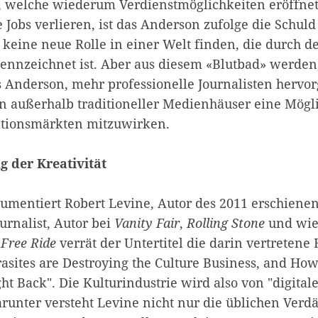
, welche wiederum Verdienstmöglichkeiten eröffne
e Jobs verlieren, ist das Anderson zufolge die Schuld
 keine neue Rolle in einer Welt finden, die durch d
ennzeichnet ist. Aber aus diesem «Blutbad» werden,
es Anderson, mehr professionelle Journalisten hervo
en außerhalb traditioneller Medienhäuser eine Mögl
ationsmärkten mitzuwirken.
g der Kreativität
umentiert Robert Levine, Autor des 2011 erschiene
urnalist, Autor bei
Vanity Fair
,
Rolling Stone
und wie
i
Free Ride
verrät der Untertitel die darin vertretene
asites are Destroying the Culture Business, and How
ht Back". Die Kulturindustrie wird also von "digital
arunter versteht Levine nicht nur die üblichen Verd