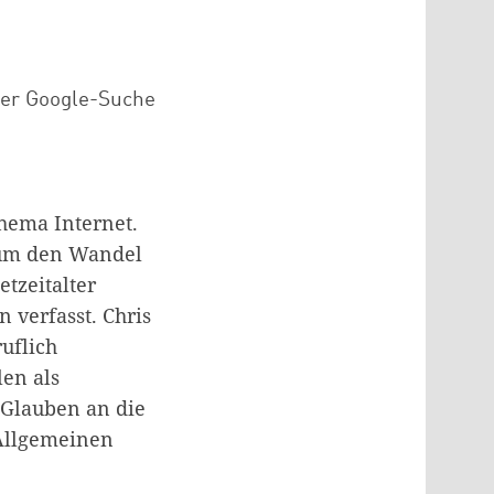
der Google-Suche
Thema Internet.
e um den Wandel
tzeitalter
 verfasst. Chris
uflich
len als
m Glauben an die
 Allgemeinen