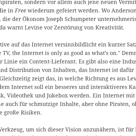
mpiraten, sondern vor allem auch jene neuen Vermit
die in
Free
wiederum gefeiert werden. Wo Anderson 
bt, die der Ökonom Joseph Schumpeter unternehmer
nda warnt Levine vor Zerstörung von Kreativität.
ive auf das Internet versinnbildlicht ein kurzer Sat
e TV, the Internet is only as good as what’s on." Dem
er Linie ein Content-Lieferant. Es gibt also eine Indu
nd Distribution von Inhalten, das Internet ist dafür
eichzeitig zeigt das, in welche Richtung es aus Lev
dem Internet soll ein besseres und interaktiveres K
sk, Videothek und Jukebox werden. Ein Internet mit
e auch für schmutzige Inhalte, aber ohne Piraten, 
e große Risiken.
Werkzeug, um sich dieser Vision anzunähern, ist für