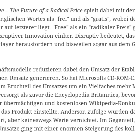
ee – The Future of a Radical Price
spielt dabei mit de
glischen Wortes als "frei" und als "gratis", wobei d
r auf letzterer liegt. "Free" als ein "radikaler Preis" 
sruptiver Innovation einher. Disruptiv bedeutet, da
 Player herausfordern und bisweilen sogar aus dem 
äftsmodelle reduzieren dabei den Umsatz der Etabli
neuen Umsatz generieren. So hat Microsofts CD-ROM-
em Bruchteil des Umsatzes um ein Vielfaches mehr
ersorgt als zuvor die Encyclopedia Britannica, bevo
er übermächtigen und kostenlosen Wikipedia-Konk
d das Produkt einstellte. Anderson zufolge wurden d
rt, aber keineswegs Werte vernichtet. Im Gegenteil
msätze ging mit einer enormen Steigerung des koll