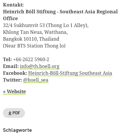
Kontakt:
Heinrich Böll Stiftung - Southeast Asia Regional
Office
32/4 Sukhumvit 53 (Thong Lo 1 Alley),
Zum Warenkorb hinzugefüg
Khlong Tan Neua, Watthana,
Bangkok 10110, Thailand
(Near BTS Station Thong lo)
weiter lesen
Zum Warenkorb
Tel:
+66-2622 5960-2
Email:
info@th.boell.org
Facebook:
Heinrich-Böll-Stiftung Southeast Asia
Twitter:
@boell_sea
» Website
PDF
Schlagworte