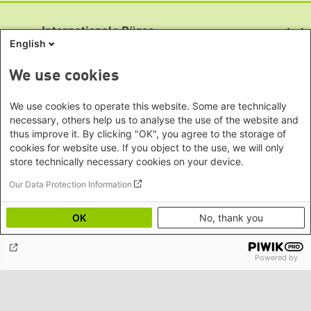
Fax: (030) 285 34-109
Bundesstiftung
info@boell.de
Internationale Büros
Heinrich-Böll-Stiftungen in den
English
Öffnungszeiten
Bundesländern
Asien
Montag bis Freitag
Baden-Württemberg
We use cookies
9:00 Uhr bis 20:00 Uhr
Büro Peking - China
Bayern
Themenportale
Büro Neu-Delhi - Indien
Lageplan
Berlin
We use cookies to operate this website. Some are technically
Büro Phnom Penh - Kambodscha
Brandenburg
Barrierefreiheit
KommunalWiki
necessary, others help us to analyse the use of the website and
Büro Südostasien
Heimatkunde
Bremen
thus improve it. By clicking "OK", you agree to the storage of
Newsletter abonnieren
Grüne Akademie
Büro Seoul - Ostasien | Globaler
cookies for website use. If you object to the use, we will only
Mediatheken
Hamburg
Gunda-Werner-Institut
store technically necessary cookies on your device.
Dialog
Hessen
GreenCampus Weiterbildung
Info Hub Plastic
Afrika
Archiv Grünes Gedächtnis
Our Data Protection Information
Mecklenburg-Vorpommern
Antifeminismus begegnen
Studienwerk
Büro Horn von Afrika -
Gender Mediathek
Niedersachsen
Grüne Websites
Somalia/Somaliland, Sudan,
OK
No, thank you
Nordrhein-Westfalen
Äthiopien
Bündnis 90 / Die Grünen
Rheinland-Pfalz
Bundestagsfraktion
Büro Nairobi - Kenia, Uganda,
Saarland
Powered by
European Greens
Tansania
Social Links
Sachsen
Die Grünen im Europäischen Parlament
Büro Abuja - Nigeria
Green European Foundation
Sachsen-Anhalt
LinkedIn
Büro Dakar - Senegal
Schleswig-Holstein