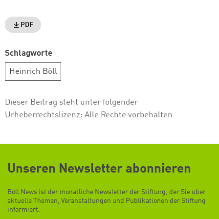
PDF
Schlagworte
Heinrich Böll
Dieser Beitrag steht unter folgender
Urheberrechtslizenz:
Alle Rechte vorbehalten
Unseren Newsletter abonnieren
Böll News ist der monatliche Newsletter der Stiftung, der Sie über
aktuelle Themen, Veranstaltungen und Publikationen der Stiftung
informiert.