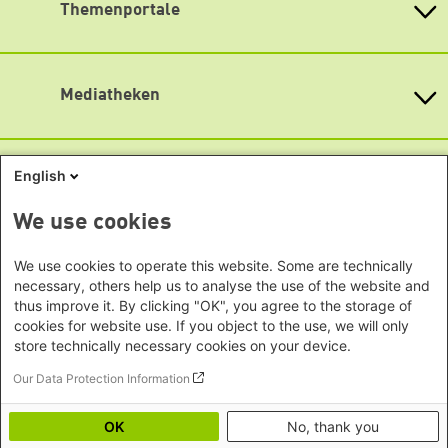
Themenportale
Büro Neu-Delhi - Indien
Lageplan
Berlin
Büro Phnom Penh - Kambodscha
Brandenburg
Barrierefreiheit
KommunalWiki
Büro Südostasien
Heimatkunde
Bremen
Newsletter abonnieren
Grüne Akademie
Büro Seoul - Ostasien | Globaler
Mediatheken
Hamburg
Gunda-Werner-Institut
Dialog
Hessen
GreenCampus Weiterbildung
Info Hub Plastic
Afrika
Archiv Grünes Gedächtnis
Mecklenburg-Vorpommern
Antifeminismus begegnen
Studienwerk
Büro Horn von Afrika -
Gender Mediathek
Niedersachsen
English
Grüne Websites
Somalia/Somaliland, Sudan,
Nordrhein-Westfalen
Äthiopien
Bündnis 90 / Die Grünen
We use cookies
Rheinland-Pfalz
Bundestagsfraktion
Büro Nairobi - Kenia, Uganda,
Saarland
European Greens
Tansania
Social Links
We use cookies to operate this website. Some are technically
Sachsen
Die Grünen im Europäischen Parlament
necessary, others help us to analyse the use of the website and
Büro Abuja - Nigeria
Green European Foundation
Sachsen-Anhalt
thus improve it. By clicking "OK", you agree to the storage of
LinkedIn
Büro Dakar - Senegal
Schleswig-Holstein
cookies for website use. If you object to the use, we will only
Büro Kapstadt - Südafrika, Namibia,
Facebook
store technically necessary cookies on your device.
Thüringen
Simbabwe
Our Data Protection Information
YouTube
Europa
Footer menu
Datenschutz
Impressum
Büro Sarajevo - Bosnien und
Bluesky
OK
No, thank you
Erklärung zur Barrierefreiheit
Herzegowina, Republik Nord-