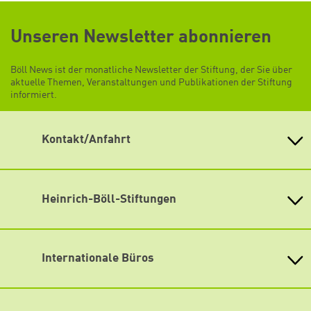
Unseren Newsletter abonnieren
Böll News ist der monatliche Newsletter der Stiftung, der Sie über
aktuelle Themen, Veranstaltungen und Publikationen der Stiftung
informiert.
Kontakt/Anfahrt
Heinrich-Böll-Stiftung e.V.
Schumannstr. 8 10117 Berlin
Empfang und Auskunft
Heinrich-Böll-Stiftungen
Fon: (030) 285 34-0
Heinrich-Böll-Stiftung e.V.
Fax: (030) 285 34-109
Bundesstiftung
info@boell.de
Internationale Büros
Heinrich-Böll-Stiftungen in den
Öffnungszeiten
Bundesländern
Asien
Montag bis Freitag
Baden-Württemberg
9:00 Uhr bis 20:00 Uhr
Büro Peking - China
Bayern