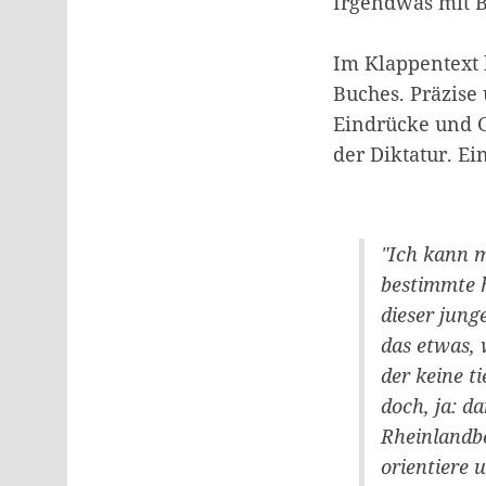
Irgendwas mit B
Im Klappentext h
Buches. Präzise 
Eindrücke und G
der Diktatur. Ei
"Ich kann m
bestimmte h
dieser jung
das etwas, 
der keine t
doch, ja: d
Rheinlandbe
orientiere 