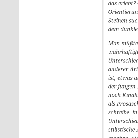
das erlebt? 
Orientierun
Steinen suc
dem dunklen
Man müßte 
wahrhaftige
Unterschied:
anderer Art
ist, etwas 
der jungen 
noch Kindhe
als Prosasc
schreibe, i
Unterschied
stilistisch
machen, viel