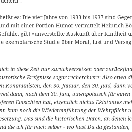
üchern".
eißt es: Die vier Jahre von 1933 bis 1937 sind Gege
und mit einer Portion Humor vermittelt Heinrich Bö
efühle, gibt »unverstellte Auskunft über Kindheit 
ne exemplarische Studie über Moral, List und Versage
ich in diese Zeit nur zurückversetzen oder zurückfin
istorische Ereignisse sogar recherchiere: Also etwa d
en Kommunisten, den 30. Januar, den 30. Juni, dann
weil dann, nach dem 30. Juni, innenpolitisch für einen
ieferen Einsichten hat, eigentlich nichts Eklatantes meh
ann kam noch die Wiedereinführung der Wehrpflicht u
setzung. Das sind die historischen Daten, an denen i
und die ich für mich selber - wo hast Du da gestanden,