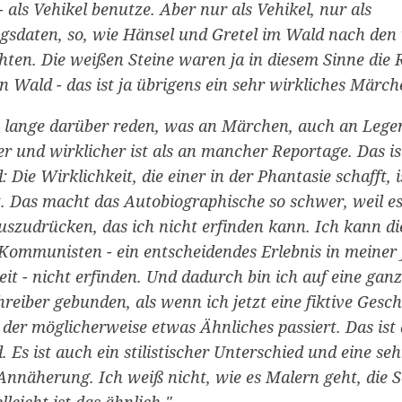
- als Vehikel benutze. Aber nur als Vehikel, nur als
gsdaten, so, wie Hänsel und Gretel im Wald nach den
hten. Die weißen Steine waren ja in diesem Sinne die R
 Wald - das ist ja übrigens ein sehr wirkliches Märch
Zum Warenkorb hinzugefügt:
lange darüber reden, was an Märchen, auch an Lege
r und wirklicher ist als an mancher Reportage. Das is
 Die Wirklichkeit, die einer in der Phantasie schafft, 
. Das macht das Autobiographische so schwer, weil es
weiter lesen
Zum Warenkorb
auszudrücken, das ich nicht erfinden kann. Ich kann d
Kommunisten - ein entscheidendes Erlebnis in meiner 
it - nicht erfinden. Und dadurch bin ich auf eine gan
hreiber gebunden, als wenn ich jetzt eine fiktive Gesch
n der möglicherweise etwas Ähnliches passiert. Das ist
. Es ist auch ein stilistischer Unterschied und eine se
e Annäherung. Ich weiß nicht, wie es Malern geht, die S
leicht ist das ähnlich."