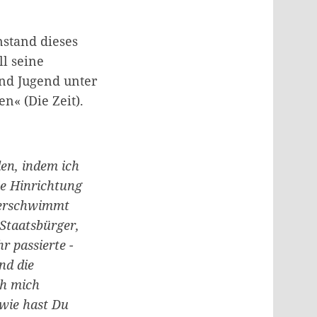
nstand dieses
ll seine
und Jugend unter
n« (Die Zeit).
den, indem ich
ie Hinrichtung
 verschwimmt
 Staatsbürger,
r passierte -
nd die
ch mich
 wie hast Du