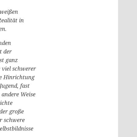
 weißen
ealität in
en.
nden
t der
ist ganz
 viel schwerer
ie Hinrichtung
Jugend, fast
z andere Weise
ichte
 der große
hr schwere
elbstbildnisse