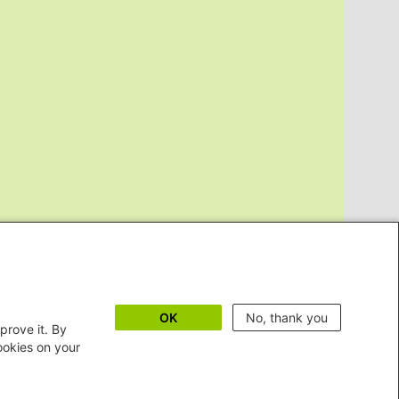
OK
No, thank you
prove it. By
cookies on your