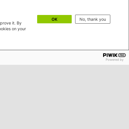
OK
No, thank you
prove it. By
cookies on your
Powered by
m
Erklärung zur Barrierefreiheit
Bildnachweise