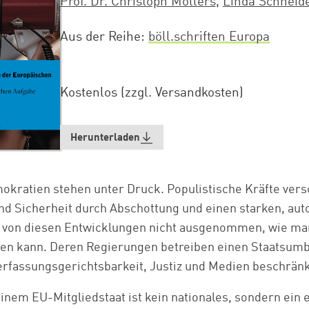
Prof. Dr. Christoph Möllers
,
Linda Schneid
Aus der Reihe
böll.schriften Europa
Kostenlos (zzgl. Versandkosten)
Herunterladen
mokratien stehen unter Druck. Populistische Kräfte ver
d Sicherheit durch Abschottung und einen starken, auto
t von diesen Entwicklungen nicht ausgenommen, wie ma
en kann. Deren Regierungen betreiben einen Staatsumb
rfassungsgerichtsbarkeit, Justiz und Medien beschränk
nem EU-Mitgliedstaat ist kein nationales, sondern ein