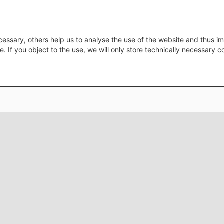
essary, others help us to analyse the use of the website and thus im
e. If you object to the use, we will only store technically necessary 
Footer menu
Datenschutz
Impressu