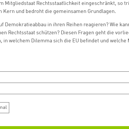
 Mitgliedstaat Rechtsstaatlichkeit eingeschränkt, so tri
m Kern und bedroht die gemeinsamen Grundlagen.
auf Demokratieabbau in ihren Reihen reagieren? Wie kann
en Rechtsstaat schützen? Diesen Fragen geht die vorlie
, in welchem Dilemma sich die EU befindet und welche 
Zum Warenkorb hinzugefügt:
weiter lesen
Zum Warenkorb
nal