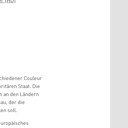
er (HU)
schiedener Couleur
ritären Staat. Die
n an den Ländern
au, der die
en soll.
 europäisches