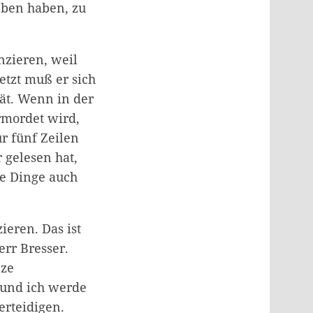
ieben haben, zu
nzieren, weil
etzt muß er sich
tät. Wenn in der
rmordet wird,
r fünf Zeilen
 gelesen hat,
he Dinge auch
ieren. Das ist
rr Bresser.
nze
 und ich werde
erteidigen.