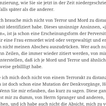
nzierung, wie Sie sie jetzt in der Zeit niedergeschr
alls später als die anderer.
ch brauche mich nicht von Terror und Mord zu dista
it identifiziert habe. Dieses unsinnige Ansinnen, »j
Zum Warenkorb hinzugefügt:
n«, ist ja schon eine Erscheinungsform der Perversi
r eine Frau ermordet wird oder vergewaltigt und e
h nicht meinen Abscheu auszudrücken. Wer auch nu
hn Zeilen, die immer wieder zitiert werden, von mir
weiter lesen
Zum Warenkorb
unterstellen, daß ich je Mord und Terror und ähnlic
eise gebillligt habe.
ich mich doch nicht von einem Terrorakt zu distanz
s ist doch schon eine Mutation der Denkvorgänge, He
Wenn Sie mir erlauben, das kurz zu sagen. Diese ga
st mir zu dumm, von Herrn Spranger und anderen,
hen, und ich habe auch nicht die Absicht, mich zu v