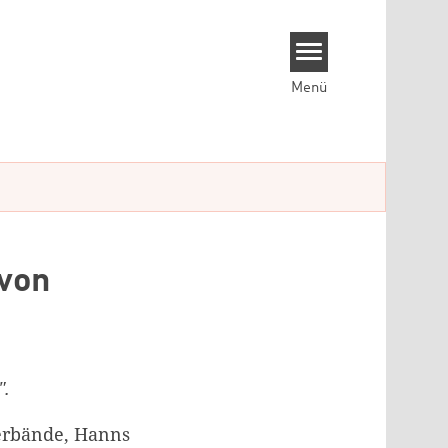
Menü
 von
".
verbände, Hanns