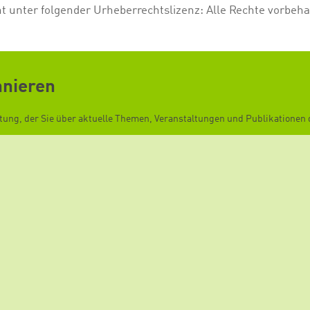
ht unter folgender Urheberrechtslizenz:
Alle Rechte vorbeha
nnieren
ftung, der Sie über aktuelle Themen, Veranstaltungen und Publikationen d