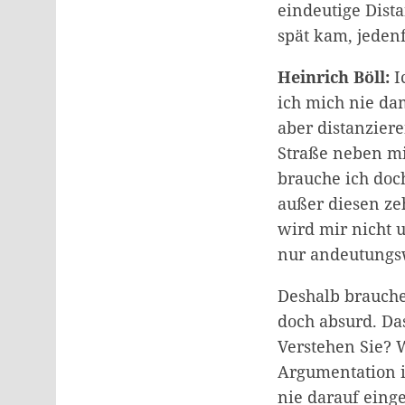
eindeutige Dista
spät kam, jedenf
Heinrich Böll:
I
ich mich nie dam
aber distanziere
Straße neben mi
brauche ich doc
außer diesen ze
wird mir nicht 
nur andeutungsw
Deshalb brauche 
doch absurd. Da
Verstehen Sie? 
Argumentation i
nie darauf einge