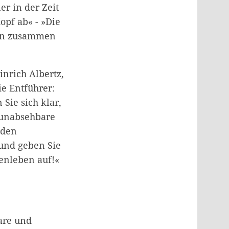
r in der Zeit
opf ab« - »Die
nken zusammen
nrich Albertz,
ie Entführer:
Sie sich klar,
d unabsehbare
 den
 und geben Sie
enleben auf!«
are und