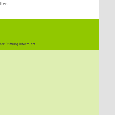
lten
er Stiftung informiert.