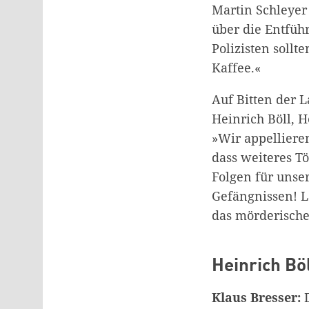
Martin Schleyer
über die Entführ
Polizisten soll
Kaffee.«
Auf Bitten der 
Heinrich Böll, H
»Wir appellieren
dass weiteres T
Folgen für unse
Gefängnissen! L
das mörderisch
Heinrich Bö
Klaus Bresser:
D