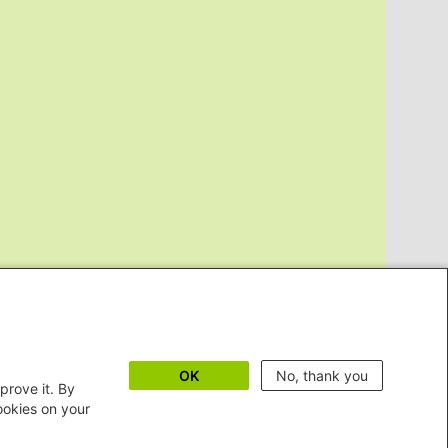
OK
No, thank you
prove it. By
cookies on your