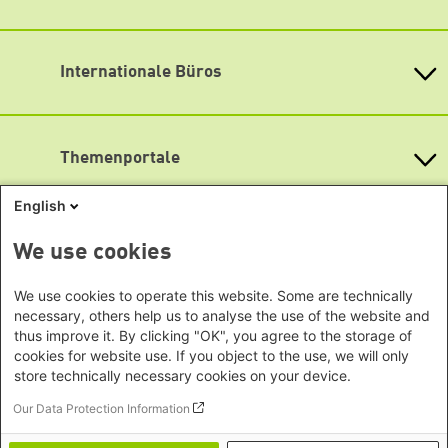
Fon: (030) 285 34-0
Heinrich-Böll-Stiftung e.V.
Fax: (030) 285 34-109
Bundesstiftung
info@boell.de
Internationale Büros
Heinrich-Böll-Stiftungen in den
Öffnungszeiten
Bundesländern
Asien
Montag bis Freitag
Baden-Württemberg
9:00 Uhr bis 20:00 Uhr
Büro Peking - China
Bayern
Themenportale
Büro Neu-Delhi - Indien
Lageplan
Berlin
Büro Phnom Penh - Kambodscha
Brandenburg
Barrierefreiheit
KommunalWiki
English
Büro Südostasien
Heimatkunde
Bremen
Newsletter abonnieren
Grüne Akademie
Büro Seoul - Ostasien | Globaler
Mediatheken
Hamburg
We use cookies
Gunda-Werner-Institut
Dialog
Hessen
GreenCampus Weiterbildung
Info Hub Plastic
Afrika
Archiv Grünes Gedächtnis
Mecklenburg-Vorpommern
We use cookies to operate this website. Some are technically
Antifeminismus begegnen
Studienwerk
Büro Horn von Afrika -
necessary, others help us to analyse the use of the website and
Gender Mediathek
Niedersachsen
Grüne Websites
thus improve it. By clicking "OK", you agree to the storage of
Somalia/Somaliland, Sudan,
Nordrhein-Westfalen
cookies for website use. If you object to the use, we will only
Äthiopien
Bündnis 90 / Die Grünen
Rheinland-Pfalz
store technically necessary cookies on your device.
Bundestagsfraktion
Büro Nairobi - Kenia, Uganda,
Saarland
European Greens
Our Data Protection Information
Tansania
Social Links
Sachsen
Die Grünen im Europäischen Parlament
Büro Abuja - Nigeria
Green European Foundation
Sachsen-Anhalt