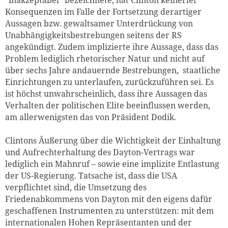
Konsequenzen im Falle der Fortsetzung derartiger
Aussagen bzw. gewaltsamer Unterdrückung von
Unabhängigkeitsbestrebungen seitens der RS
angekündigt. Zudem implizierte ihre Aussage, dass das
Problem lediglich rhetorischer Natur und nicht auf
über sechs Jahre andauernde Bestrebungen, staatliche
Einrichtungen zu unterlaufen, zurückzuführen sei. Es
ist höchst unwahrscheinlich, dass ihre Aussagen das
Verhalten der politischen Elite beeinflussen werden,
am allerwenigsten das von Präsident Dodik.
Zum Warenkorb hinzugefüg
Clintons Äußerung über die Wichtigkeit der Einhaltung
und Aufrechterhaltung des Dayton-Vertrags war
lediglich ein Mahnruf – sowie eine implizite Entlastung
der US-Regierung. Tatsache ist, dass die USA
weiter lesen
Zum Warenkorb
verpflichtet sind, die Umsetzung des
Friedenabkommens von Dayton mit den eigens dafür
geschaffenen Instrumenten zu unterstützen: mit dem
internationalen Hohen Repräsentanten und der