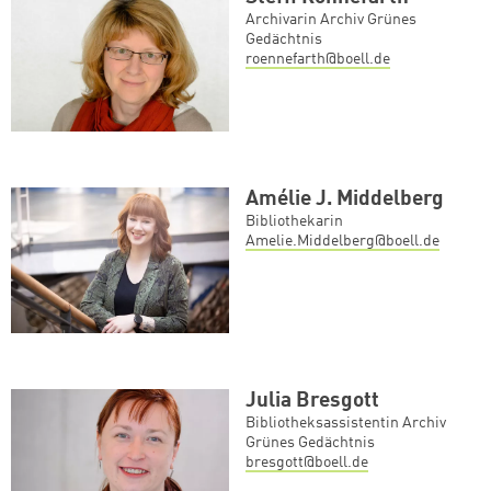
Archivarin Archiv Grünes
Gedächtnis
roennefarth@boell.de
Zum Warenkorb hinzugefüg
Amélie J. Middelberg
Bibliothekarin
weiter lesen
Zum Warenkorb
Amelie.Middelberg@boell.de
Julia Bresgott
Bibliotheksassistentin Archiv
Grünes Gedächtnis
bresgott@boell.de