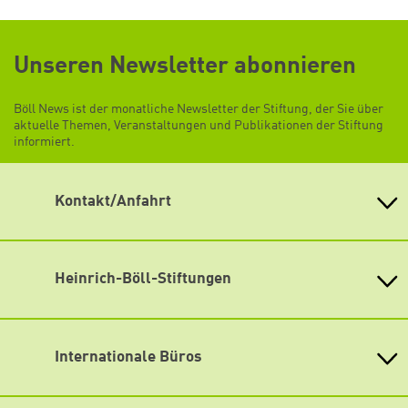
Unseren Newsletter abonnieren
Böll News ist der monatliche Newsletter der Stiftung, der Sie über
aktuelle Themen, Veranstaltungen und Publikationen der Stiftung
informiert.
Kontakt/Anfahrt
Heinrich-Böll-Stiftung e.V.
Schumannstr. 8 10117 Berlin
Empfang und Auskunft
Heinrich-Böll-Stiftungen
Fon: (030) 285 34-0
Heinrich-Böll-Stiftung e.V.
Fax: (030) 285 34-109
info@boell.de
Bundesstiftung
Internationale Büros
Öffnungszeiten
Heinrich-Böll-Stiftungen in den
Montag bis Freitag
Bundesländern
Asien
9:00 Uhr bis 20:00 Uhr
Baden-Württemberg