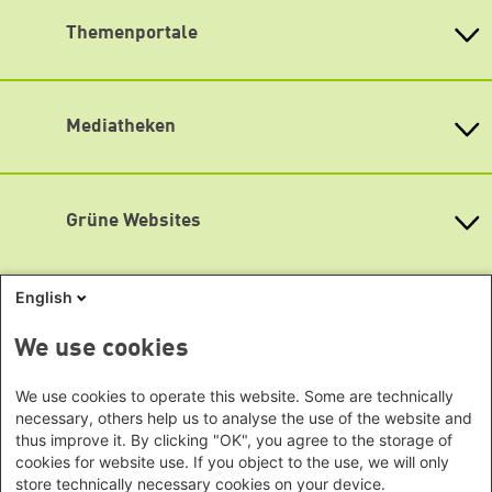
Lageplan
Büro Peking - China
Bayern
Themenportale
Büro Neu-Delhi - Indien
Barrierefreiheit
Berlin
Büro Phnom Penh - Kambodscha
Newsletter abonnieren
Brandenburg
KommunalWiki
Büro Südostasien
Heimatkunde
Bremen
Grüne Akademie
Büro Seoul - Ostasien | Globaler
Mediatheken
Hamburg
Gunda-Werner-Institut
Dialog
Hessen
GreenCampus Weiterbildung
Info Hub Plastic
Afrika
Archiv Grünes Gedächtnis
Mecklenburg-Vorpommern
Antifeminismus begegnen
Studienwerk
Büro Horn von Afrika -
Gender Mediathek
Niedersachsen
Grüne Websites
Somalia/Somaliland, Sudan,
Nordrhein-Westfalen
Äthiopien
Bündnis 90 / Die Grünen
Rheinland-Pfalz
Bundestagsfraktion
Büro Nairobi - Kenia, Uganda,
Saarland
English
European Greens
Tansania
Social Links
Sachsen
Die Grünen im Europäischen Parlament
Büro Abuja - Nigeria
Green European Foundation
We use cookies
Sachsen-Anhalt
LinkedIn
Büro Dakar - Senegal
Schleswig-Holstein
Büro Kapstadt - Südafrika, Namibia,
We use cookies to operate this website. Some are technically
Facebook
Thüringen
necessary, others help us to analyse the use of the website and
Simbabwe
YouTube
thus improve it. By clicking "OK", you agree to the storage of
Europa
Footer menu
Datenschutz
cookies for website use. If you object to the use, we will only
Impressum
Büro Sarajevo - Bosnien und
Bluesky
store technically necessary cookies on your device.
Erklärung zur Barrierefreiheit