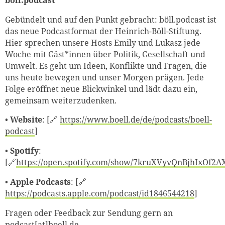
Gebündelt und auf den Punkt gebracht: böll.podcast ist
das neue Podcastformat der Heinrich-Böll-Stiftung.
Hier sprechen unsere Hosts Emily und Lukasz jede
Woche mit Gäst*innen über Politik, Gesellschaft und
Umwelt. Es geht um Ideen, Konflikte und Fragen, die
uns heute bewegen und unser Morgen prägen. Jede
Folge eröffnet neue Blickwinkel und lädt dazu ein,
gemeinsam weiterzudenken.
•
Website
: [🔗
https://www.boell.de/de/podcasts/boell-
podcast
]
•
Spotify
:
[🔗
https://open.spotify.com/show/7kruXVyvQnBjhIxOf2A
•
Apple Podcasts
: [🔗
https://podcasts.apple.com/podcast/id1846544218
]
Fragen oder Feedback zur Sendung gern an
podcast[at]boell.de.