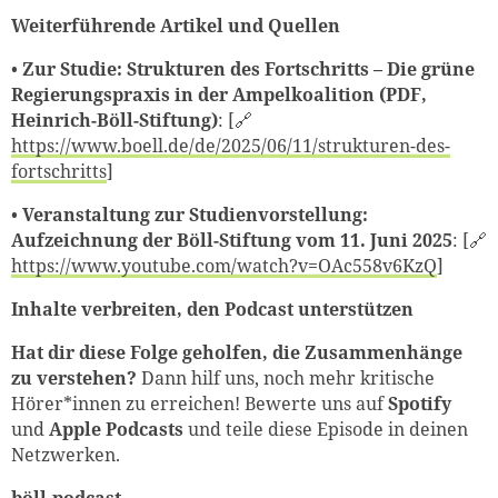
Weiterführende Artikel und Quellen
Zum Warenkorb hinzugefüg
•
Zur Studie: Strukturen des Fortschritts – Die grüne
Regierungspraxis in der Ampelkoalition (PDF,
Heinrich-Böll-Stiftung)
: [🔗
https://www.boell.de/de/2025/06/11/strukturen-des-
weiter lesen
Zum Warenkorb
fortschritts
]
•
Veranstaltung zur Studienvorstellung:
Aufzeichnung der Böll-Stiftung vom 11. Juni 2025
: [🔗
https://www.youtube.com/watch?v=OAc558v6KzQ
]
Inhalte verbreiten, den Podcast unterstützen
Hat dir diese Folge geholfen, die Zusammenhänge
zu verstehen?
Dann hilf uns, noch mehr kritische
Hörer*innen zu erreichen! Bewerte uns auf
Spotify
und
Apple Podcasts
und teile diese Episode in deinen
Netzwerken.
böll.podcast