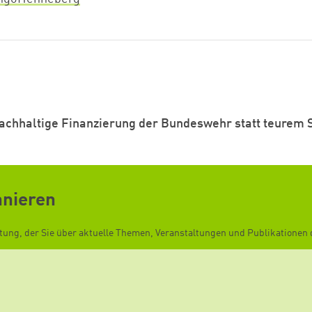
Zum Warenkorb hinzugefügt:
Nachhaltige Finanzierung der Bundeswehr statt teurem 
weiter lesen
Zum Warenkorb
nnieren
ftung, der Sie über aktuelle Themen, Veranstaltungen und Publikationen d