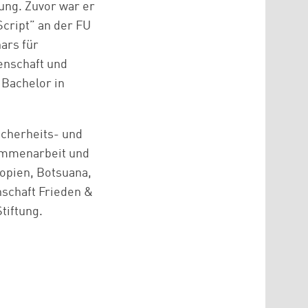
ung. Zuvor war er
Script” an der FU
ars für
senschaft und
 Bachelor in
icherheits- und
sammenarbeit und
opien, Botsuana,
nschaft Frieden &
tiftung.