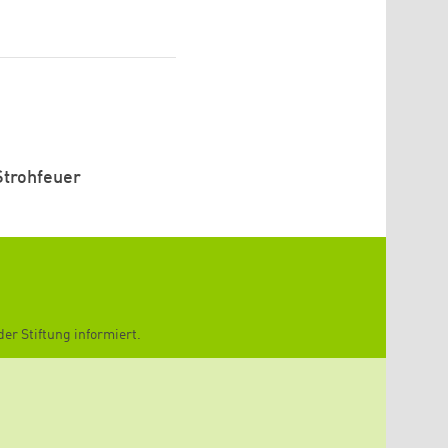
Strohfeuer
er Stiftung informiert.