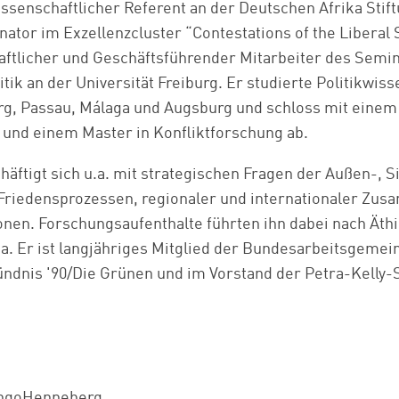
ssenschaftlicher Referent an der Deutschen Afrika Stift
tor im Exzellenzcluster “Contestations of the Liberal 
aftlicher und Geschäftsführender Mitarbeiter des Semin
tik an der Universität Freiburg. Er studierte Politikwis
rg, Passau, Málaga und Augsburg und schloss mit einem
 und einem Master in Konfliktforschung ab.
äftigt sich u.a. mit strategischen Fragen der Außen-, S
 Friedensprozessen, regionaler und internationaler Zu
nen. Forschungsaufenthalte führten ihn dabei nach Äthi
a. Er ist langjähriges Mitglied der Bundesarbeitsgemei
ündnis '90/Die Grünen und im Vorstand der Petra-Kelly-S
ngoHenneberg