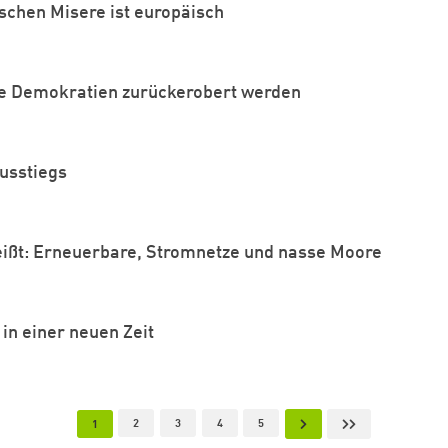
schen Misere ist europäisch
le Demokratien zurückerobert werden
usstiegs
eißt: Erneuerbare, Stromnetze und nasse Moore
in einer neuen Zeit
Page
Page
Page
Page
Nächste Seite
Letzte Seite
Aktuelle Seite
2
3
4
5
1