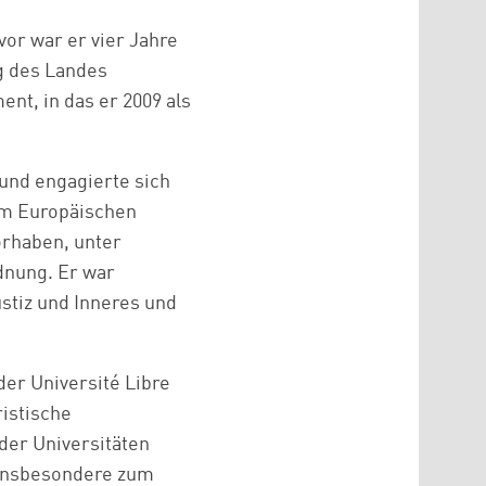
vor war er vier Jahre
g des Landes
nt, in das er 2009 als
und engagierte sich
im Europäischen
orhaben, unter
dnung. Er war
ustiz und Inneres und
der Université Libre
ristische
der Universitäten
, insbesondere zum