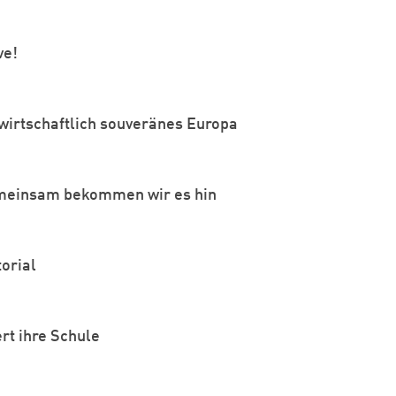
ve!
Zum Warenkorb hinzugefügt:
 wirtschaftlich souveränes Europa
weiter lesen
Zum Warenkorb
meinsam bekommen wir es hin
orial
rt ihre Schule