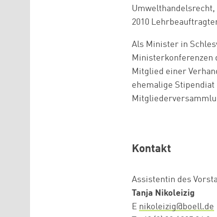
Umwelthandelsrecht, z
2010 Lehrbeauftragter
Als Minister in Schle
Ministerkonferenzen 
Mitglied einer Verha
ehemalige Stipendiat 
Mitgliederversammlu
Kontakt
Assistentin des Vorst
Tanja Nikoleizig
E
nikoleizig@boell.de