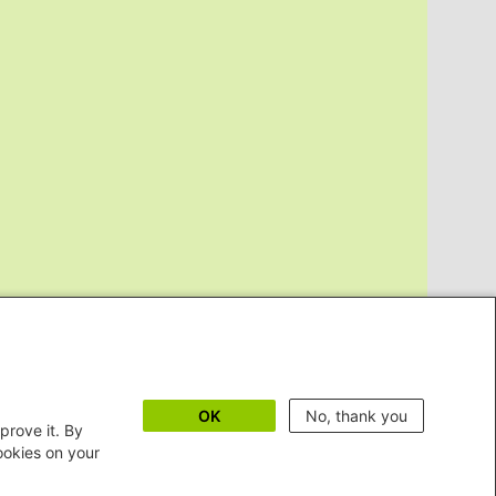
OK
No, thank you
prove it. By
cookies on your