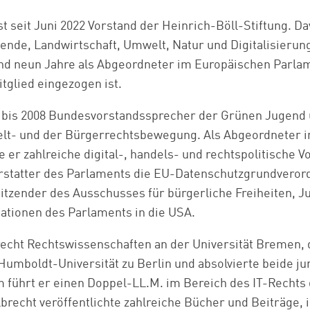
st seit Juni 2022 Vorstand der Heinrich-Böll-Stiftung. Da
ende, Landwirtschaft, Umwelt, Natur und Digitalisierun
d neun Jahre als Abgeordneter im Europäischen Parlame
tglied eingezogen ist.
6 bis 2008 Bundesvorstandssprecher der Grünen Jugend 
elt- und der Bürgerrechtsbewegung. Als Abgeordneter 
 er zahlreiche digital-, handels- und rechtspolitische V
rstatter des Parlaments die EU-Datenschutzgrundveror
sitzender des Ausschusses für bürgerliche Freiheiten, J
ationen des Parlaments in die USA.
recht Rechtswissenschaften an der Universität Bremen, 
Humboldt-Universität zu Berlin und absolvierte beide ju
führt er einen Doppel-LL.M. im Bereich des IT-Rechts 
brecht veröffentlichte zahlreiche Bücher und Beiträge