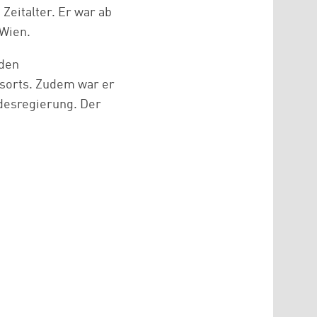
eitalter. Er war ab
 Wien.
 den
ssorts. Zudem war er
desregierung. Der