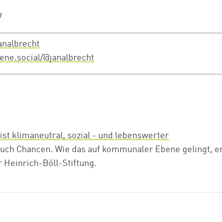
7
analbrecht
uene.social/@janalbrecht
ist klimaneutral, sozial - und lebenswerter
uch Chancen. Wie das auf kommunaler Ebene gelingt, erl
r Heinrich-Böll-Stiftung.