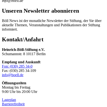
info@boell.de
weiter
lesen
Zum
Unseren Newsletter abonnieren
Warenkorb
Böll News ist der monatliche Newsletter der Stiftung, der Sie über
aktuelle Themen, Veranstaltungen und Publikationen der Stiftung
informiert.
Kontakt/Anfahrt
Heinrich-Böll-Stiftung e.V.
Schumannstr. 8 10117 Berlin
Empfang und Auskunft
Fon: (030) 285 34-0
Fax: (030) 285 34-109
info@boell.de
Öffnungszeiten
Montag bis Freitag
9:00 Uhr bis 20:00 Uhr
Lageplan
Barrierefreiheit