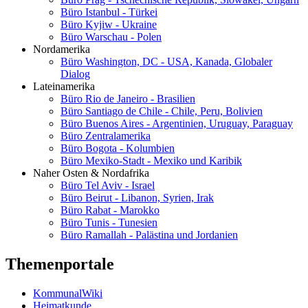
Büro Istanbul - Türkei
Büro Kyjiw - Ukraine
Büro Warschau - Polen
Nordamerika
Büro Washington, DC - USA, Kanada, Globaler
Dialog
Lateinamerika
Büro Rio de Janeiro - Brasilien
Büro Santiago de Chile - Chile, Peru, Bolivien
Büro Buenos Aires - Argentinien, Uruguay, Paraguay
Büro Zentralamerika
Büro Bogota - Kolumbien
Büro Mexiko-Stadt - Mexiko und Karibik
Naher Osten & Nordafrika
Büro Tel Aviv - Israel
Büro Beirut - Libanon, Syrien, Irak
Büro Rabat - Marokko
Büro Tunis - Tunesien
Büro Ramallah - Palästina und Jordanien
Themenportale
KommunalWiki
Heimatkunde