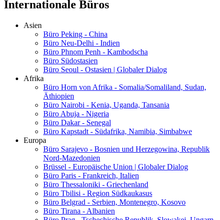
Internationale Büros
Asien
Büro Peking - China
Büro Neu-Delhi - Indien
Büro Phnom Penh - Kambodscha
Büro Südostasien
Büro Seoul - Ostasien | Globaler Dialog
Afrika
Büro Horn von Afrika - Somalia/Somaliland, Sudan,
Äthiopien
Büro Nairobi - Kenia, Uganda, Tansania
Büro Abuja - Nigeria
Büro Dakar - Senegal
Büro Kapstadt - Südafrika, Namibia, Simbabwe
Europa
Büro Sarajevo - Bosnien und Herzegowina, Republik
Nord-Mazedonien
Brüssel - Europäische Union | Globaler Dialog
Büro Paris - Frankreich, Italien
Büro Thessaloniki - Griechenland
Büro Tbilisi - Region Südkaukasus
Büro Belgrad - Serbien, Montenegro, Kosovo
Büro Tirana - Albanien
Büro Prag - Tschechische Republik, Slowakei, Ungarn