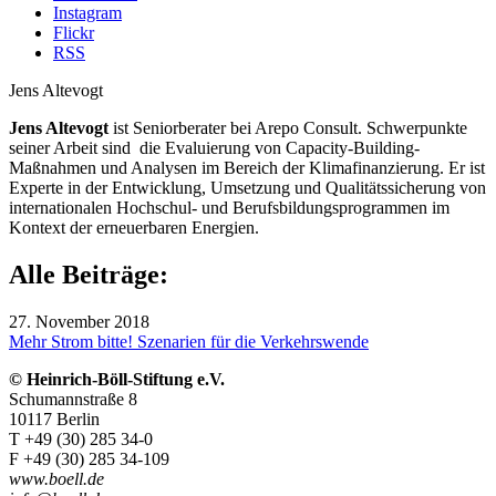
Instagram
Flickr
RSS
Jens Altevogt
Jens Altevogt
ist Seniorberater bei Arepo Consult. Schwerpunkte
seiner Arbeit sind die Evaluierung von Capacity-Building-
Maßnahmen und Analysen im Bereich der Klimafinanzierung. Er ist
Experte in der Entwicklung, Umsetzung und Qualitätssicherung von
internationalen Hochschul- und Berufsbildungsprogrammen im
Kontext der erneuerbaren Energien.
Alle Beiträge:
27. November 2018
Mehr Strom bitte! Szenarien für die Verkehrswende
© Heinrich-Böll-Stiftung e.V.
Zum
Schumannstraße 8
Warenkorb
10117 Berlin
T +49 (30) 285 34-0
hinzugefügt:
F +49 (30) 285 34-109
www.boell.de