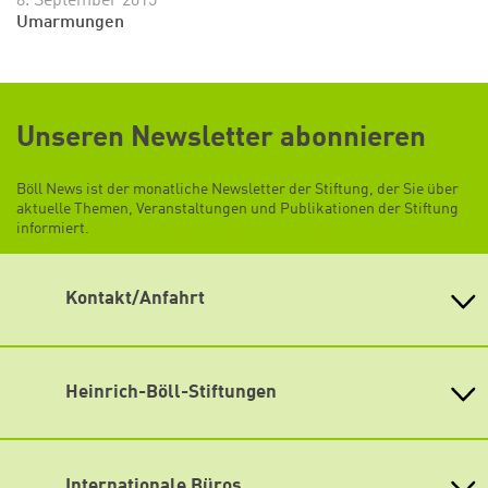
8. September 2015
Umarmungen
Zum Warenkorb hinzugefüg
Unseren Newsletter abonnieren
Böll News ist der monatliche Newsletter der Stiftung, der Sie über
aktuelle Themen, Veranstaltungen und Publikationen der Stiftung
weiter lesen
Zum Warenkorb
informiert.
Kontakt/Anfahrt
Heinrich-Böll-Stiftung e.V.
Schumannstr. 8 10117 Berlin
Empfang und Auskunft
Heinrich-Böll-Stiftungen
Fon: (030) 285 34-0
Heinrich-Böll-Stiftung e.V.
Fax: (030) 285 34-109
info@boell.de
Bundesstiftung
Internationale Büros
Öffnungszeiten
Heinrich-Böll-Stiftungen in den