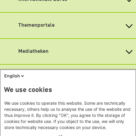
Montag bis Freitag
Bundesländern
Asien
9:00 Uhr bis 20:00 Uhr
Baden-Württemberg
Lageplan
Büro Peking - China
Bayern
Themenportale
Büro Neu-Delhi - Indien
Barrierefreiheit
Berlin
Büro Phnom Penh - Kambodscha
Newsletter abonnieren
Brandenburg
KommunalWiki
Büro Südostasien
Heimatkunde
Bremen
Grüne Akademie
Büro Seoul - Ostasien | Globaler
Mediatheken
Hamburg
Gunda-Werner-Institut
Dialog
Hessen
GreenCampus Weiterbildung
Info Hub Plastic
Afrika
Archiv Grünes Gedächtnis
Mecklenburg-Vorpommern
Antifeminismus begegnen
Studienwerk
Büro Horn von Afrika -
Gender Mediathek
Niedersachsen
English
Grüne Websites
Somalia/Somaliland, Sudan,
Nordrhein-Westfalen
Äthiopien
Bündnis 90 / Die Grünen
We use cookies
Rheinland-Pfalz
Bundestagsfraktion
Büro Nairobi - Kenia, Uganda,
Saarland
European Greens
Tansania
Social Links
We use cookies to operate this website. Some are technically
Sachsen
Die Grünen im Europäischen Parlament
necessary, others help us to analyse the use of the website and
Büro Abuja - Nigeria
Green European Foundation
Sachsen-Anhalt
thus improve it. By clicking "OK", you agree to the storage of
LinkedIn
Büro Dakar - Senegal
Schleswig-Holstein
cookies for website use. If you object to the use, we will only
Büro Kapstadt - Südafrika, Namibia,
Facebook
store technically necessary cookies on your device.
Thüringen
Simbabwe