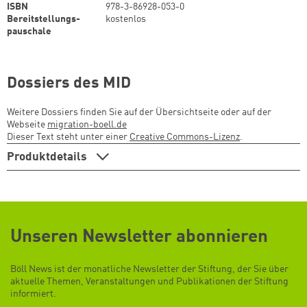
ISBN
978-3-86928-053-0
Bereitstellungs-
kostenlos
pauschale
Dossiers des MID
Weitere Dossiers finden Sie auf der Übersichtseite oder auf der
Webseite
migration-boell.de
Dieser Text steht unter einer
Creative Commons-Lizenz
.
Produktdetails
Unseren Newsletter abonnieren
Böll News ist der monatliche Newsletter der Stiftung, der Sie über
aktuelle Themen, Veranstaltungen und Publikationen der Stiftung
informiert.