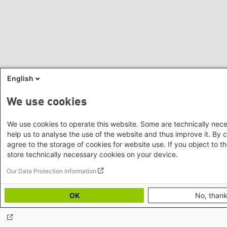
Büro Bogota - Kolumbien
Büro Mexiko-Stadt - Mexiko und
Karibik
Naher Osten & Nordafrika
Büro Tel Aviv - Israel
Büro Beirut - Libanon, Syrien, Irak
English
Büro Rabat - Marokko
Büro Tunis - Tunesien
We use cookies
Büro Ramallah - Palästina und
Jordanien
We use cookies to operate this website. Some are technically nece
help us to analyse the use of the website and thus improve it. By c
agree to the storage of cookies for website use. If you object to th
store technically necessary cookies on your device.
Our Data Protection Information
OK
No, than