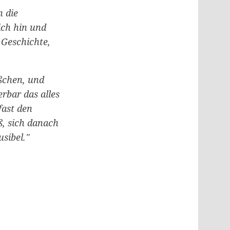
n die
ich hin und
 Geschichte,
ißchen, und
rbar das alles
fast den
, sich danach
sibel."