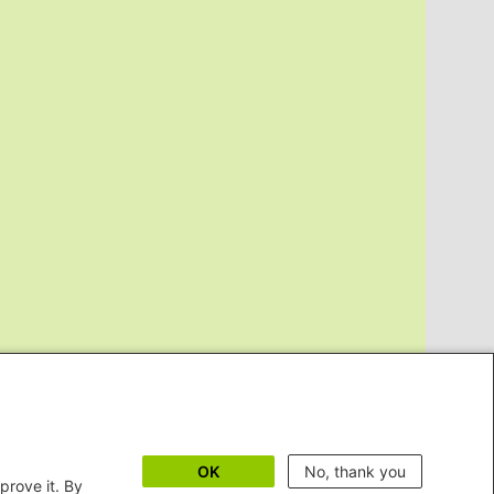
OK
No, thank you
prove it. By