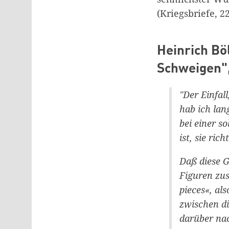
(Kriegsbriefe, 22
Heinrich Bö
Schweigen"
"Der Einfal
hab ich lan
bei einer s
ist, sie ric
Daß diese G
Figuren zus
pieces«, al
zwischen di
darüber na