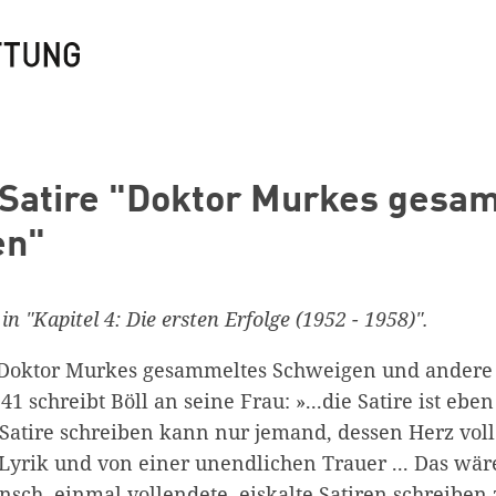
 Satire "Doktor Murkes gesa
en"
 in "Kapitel 4: Die ersten Erfolge (1952 - 1958)".
"Doktor Murkes gesammeltes Schweigen und andere 
41 schreibt Böll an seine Frau: »...die Satire ist ebe
Satire schreiben kann nur jemand, dessen Herz voll 
yrik und von einer unendlichen Trauer ... Das wä
nsch, einmal vollendete, eiskalte Satiren schreiben