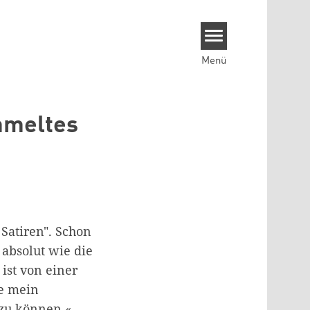
Menü
mmeltes
Satiren". Schon
n absolut wie die
ist von einer
re mein
 zu können.«