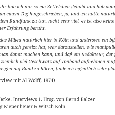
Jahr hab ich nur so ein Zettelchen gehabt und hab dan
an einem Tag hingeschrieben, ja, und ich hatte natürl
dem Rundfunk zu tun, nicht sehr viel, es ist also keine
Zum Warenkorb hinzugefügt:
ner Erfahrung beruht.
das Milieu natürlich hier in Köln und anderswo ein b
ran auch gereizt hat, war darzustellen, wie manipulie
weiter lesen
Zum Warenkorb
s man damit machen kann, und daß ein Redakteur, der 
 ziemlich viel Geschwätz auf Tonband aufnehmen muß
eigen auf Band zu hören, finde ich eigentlich sehr plau
rview mit Al Wolff, 1974)
erke. Interviews 1. Hrsg. von Bernd Balzer
ag Kiepenheuer & Witsch Köln