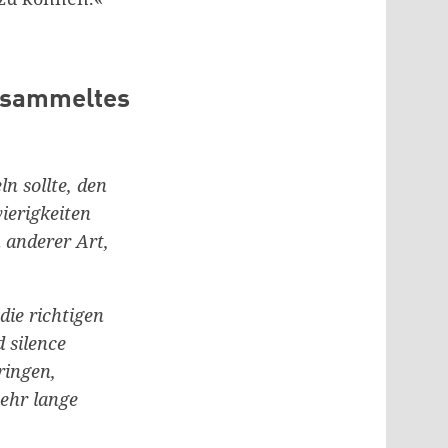
gesammeltes
n sollte, den
ierigkeiten
h anderer Art,
die richtigen
 silence
ringen,
sehr lange