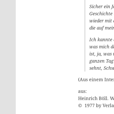
Sicher ein 
Geschichte 
wieder mit 
die auf mei
Ich kannte 
was mich da
ist, ja, wa
ganzen Tag
sehnt, Schw
(Aus einem Inte
aus:
Heinrich Böll. W
© 1977 by Verl