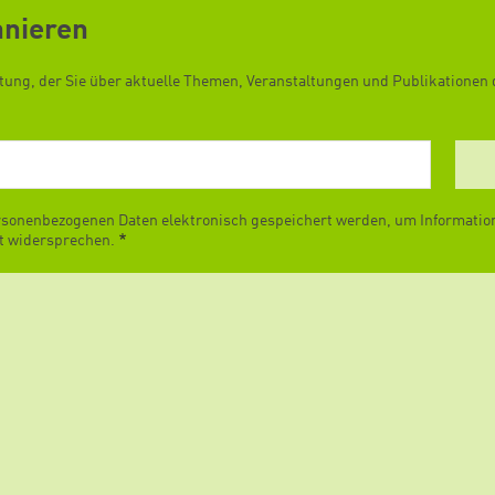
nnieren
ftung, der Sie über aktuelle Themen, Veranstaltungen und Publikationen d
rsonenbezogenen Daten elektronisch gespeichert werden, um Informatione
it widersprechen.