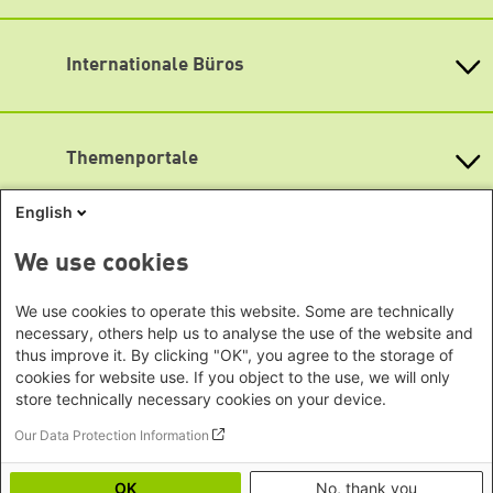
Heinrich-Böll-Stiftung e.V.
Fax: (030) 285 34-109
Bundesstiftung
info@boell.de
Internationale Büros
Heinrich-Böll-Stiftungen in den
Öffnungszeiten
Bundesländern
Asien
Montag bis Freitag
Baden-Württemberg
9:00 Uhr bis 20:00 Uhr
Büro Peking - China
Bayern
Themenportale
Büro Neu-Delhi - Indien
Lageplan
Berlin
Büro Phnom Penh - Kambodscha
Brandenburg
Barrierefreiheit
KommunalWiki
English
Büro Südostasien
Heimatkunde
Bremen
Newsletter abonnieren
Grüne Akademie
Büro Seoul - Ostasien | Globaler
Mediatheken
Hamburg
We use cookies
Gunda-Werner-Institut
Dialog
Hessen
GreenCampus Weiterbildung
Info Hub Plastic
Afrika
Archiv Grünes Gedächtnis
Mecklenburg-Vorpommern
We use cookies to operate this website. Some are technically
Antifeminismus begegnen
Studienwerk
Büro Horn von Afrika -
necessary, others help us to analyse the use of the website and
Gender Mediathek
Niedersachsen
Grüne Websites
thus improve it. By clicking "OK", you agree to the storage of
Somalia/Somaliland, Sudan,
Nordrhein-Westfalen
cookies for website use. If you object to the use, we will only
Äthiopien
Bündnis 90 / Die Grünen
Rheinland-Pfalz
store technically necessary cookies on your device.
Bundestagsfraktion
Büro Nairobi - Kenia, Uganda,
Saarland
European Greens
Our Data Protection Information
Tansania
Social Links
Sachsen
Die Grünen im Europäischen Parlament
Büro Abuja - Nigeria
Green European Foundation
Sachsen-Anhalt
OK
No, thank you
LinkedIn
Büro Dakar - Senegal