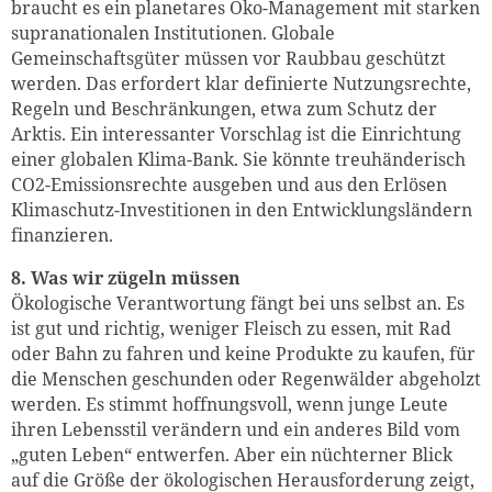
braucht es ein planetares Öko-Management mit starken
Zum Warenkorb hinzugefüg
supranationalen Institutionen. Globale
Gemeinschaftsgüter müssen vor Raubbau geschützt
werden. Das erfordert klar definierte Nutzungsrechte,
Regeln und Beschränkungen, etwa zum Schutz der
Arktis. Ein interessanter Vorschlag ist die Einrichtung
weiter lesen
Zum Warenkorb
einer globalen Klima-Bank. Sie könnte treuhänderisch
CO2-Emissionsrechte ausgeben und aus den Erlösen
Klimaschutz-Investitionen in den Entwicklungsländern
finanzieren.
8. Was wir zügeln müssen
Ökologische Verantwortung fängt bei uns selbst an. Es
ist gut und richtig, weniger Fleisch zu essen, mit Rad
oder Bahn zu fahren und keine Produkte zu kaufen, für
die Menschen geschunden oder Regenwälder abgeholzt
werden. Es stimmt hoffnungsvoll, wenn junge Leute
ihren Lebensstil verändern und ein anderes Bild vom
„guten Leben“ entwerfen. Aber ein nüchterner Blick
auf die Größe der ökologischen Herausforderung zeigt,