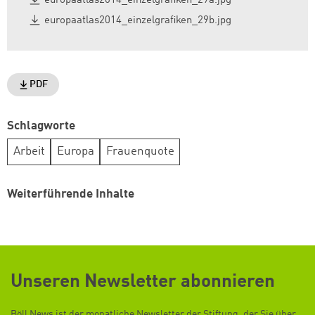
europaatlas2014_einzelgrafiken_29a.jpg
europaatlas2014_einzelgrafiken_29b.jpg
PDF
Schlagworte
Arbeit
Europa
Frauenquote
Weiterführende Inhalte
Unseren Newsletter abonnieren
Böll News ist der monatliche Newsletter der Stiftung, der Sie über