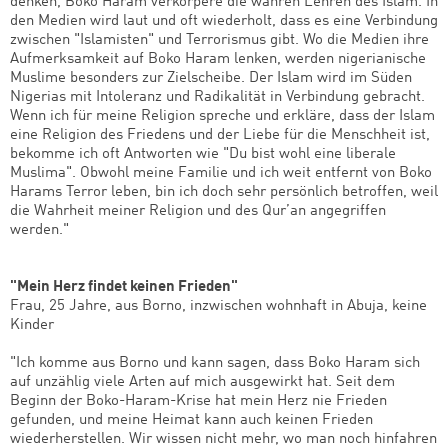
denken, Boko Haram verkörpere die wahren Lehren des Islam. In
den Medien wird laut und oft wiederholt, dass es eine Verbindung
zwischen "Islamisten" und Terrorismus gibt. Wo die Medien ihre
Aufmerksamkeit auf Boko Haram lenken, werden nigerianische
Muslime besonders zur Zielscheibe. Der Islam wird im Süden
Nigerias mit Intoleranz und Radikalität in Verbindung gebracht.
Wenn ich für meine Religion spreche und erkläre, dass der Islam
eine Religion des Friedens und der Liebe für die Menschheit ist,
bekomme ich oft Antworten wie "Du bist wohl eine liberale
Muslima". Obwohl meine Familie und ich weit entfernt von Boko
Harams Terror leben, bin ich doch sehr persönlich betroffen, weil
die Wahrheit meiner Religion und des Qur’an angegriffen
werden."
"Mein Herz findet keinen Frieden"
Frau, 25 Jahre, aus Borno, inzwischen wohnhaft in Abuja, keine
Kinder
"Ich komme aus Borno und kann sagen, dass Boko Haram sich
auf unzählig viele Arten auf mich ausgewirkt hat. Seit dem
Beginn der Boko-Haram-Krise hat mein Herz nie Frieden
gefunden, und meine Heimat kann auch keinen Frieden
wiederherstellen. Wir wissen nicht mehr, wo man noch hinfahren