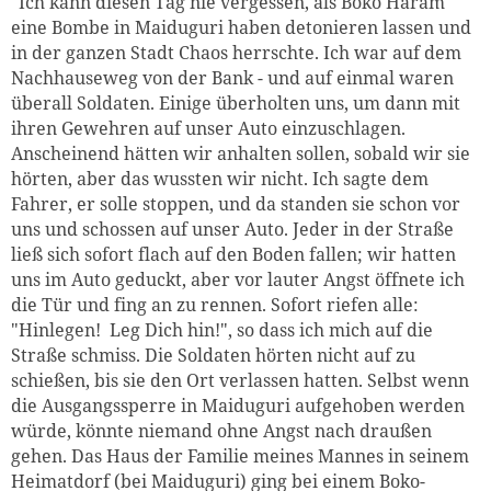
"Ich kann diesen Tag nie vergessen, als Boko Haram
eine Bombe in Maiduguri haben detonieren lassen und
in der ganzen Stadt Chaos herrschte. Ich war auf dem
Nachhauseweg von der Bank - und auf einmal waren
überall Soldaten. Einige überholten uns, um dann mit
ihren Gewehren auf unser Auto einzuschlagen.
Anscheinend hätten wir anhalten sollen, sobald wir sie
hörten, aber das wussten wir nicht. Ich sagte dem
Fahrer, er solle stoppen, und da standen sie schon vor
uns und schossen auf unser Auto. Jeder in der Straße
ließ sich sofort flach auf den Boden fallen; wir hatten
uns im Auto geduckt, aber vor lauter Angst öffnete ich
die Tür und fing an zu rennen. Sofort riefen alle:
"Hinlegen! Leg Dich hin!", so dass ich mich auf die
Straße schmiss. Die Soldaten hörten nicht auf zu
schießen, bis sie den Ort verlassen hatten. Selbst wenn
die Ausgangssperre in Maiduguri aufgehoben werden
würde, könnte niemand ohne Angst nach draußen
gehen. Das Haus der Familie meines Mannes in seinem
Heimatdorf (bei Maiduguri) ging bei einem Boko-