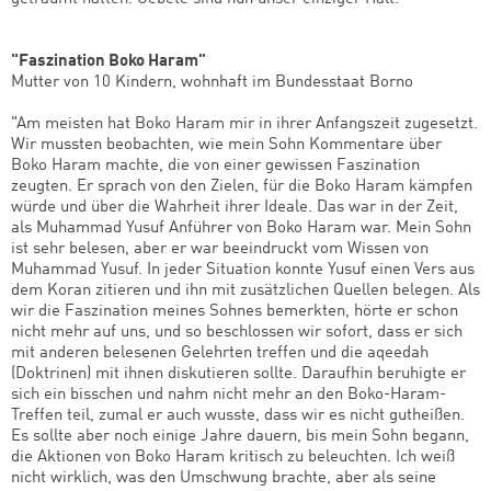
"Faszination Boko Haram"
Mutter von 10 Kindern, wohnhaft im Bundesstaat Borno
"Am meisten hat Boko Haram mir in ihrer Anfangszeit zugesetzt.
Wir mussten beobachten, wie mein Sohn Kommentare über
Boko Haram machte, die von einer gewissen Faszination
zeugten. Er sprach von den Zielen, für die Boko Haram kämpfen
würde und über die Wahrheit ihrer Ideale. Das war in der Zeit,
als Muhammad Yusuf Anführer von Boko Haram war. Mein Sohn
ist sehr belesen, aber er war beeindruckt vom Wissen von
Muhammad Yusuf. In jeder Situation konnte Yusuf einen Vers aus
dem Koran zitieren und ihn mit zusätzlichen Quellen belegen. Als
wir die Faszination meines Sohnes bemerkten, hörte er schon
nicht mehr auf uns, und so beschlossen wir sofort, dass er sich
mit anderen belesenen Gelehrten treffen und die aqeedah
(Doktrinen) mit ihnen diskutieren sollte. Daraufhin beruhigte er
sich ein bisschen und nahm nicht mehr an den Boko-Haram-
Treffen teil, zumal er auch wusste, dass wir es nicht gutheißen.
Es sollte aber noch einige Jahre dauern, bis mein Sohn begann,
die Aktionen von Boko Haram kritisch zu beleuchten. Ich weiß
nicht wirklich, was den Umschwung brachte, aber als seine