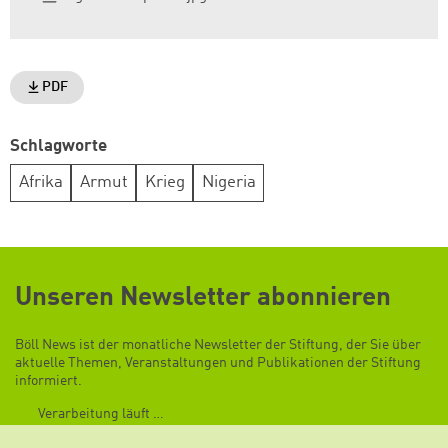
PDF
Schlagworte
Afrika
Armut
Krieg
Nigeria
Unseren Newsletter abonnieren
Böll News ist der monatliche Newsletter der Stiftung, der Sie über
aktuelle Themen, Veranstaltungen und Publikationen der Stiftung
informiert.
Verarbeitung läuft …