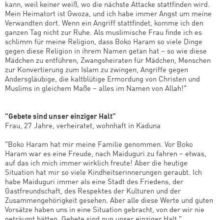
kann, weil keiner weiß, wo die nächste Attacke stattfinden wird.
Mein Heimatort ist Gwoza, und ich habe immer Angst um meine
Verwandten dort. Wenn ein Angriff stattfindet, komme ich den
ganzen Tag nicht zur Ruhe. Als muslimische Frau finde ich es
schlimm für meine Religion, dass Boko Haram so viele Dinge
gegen diese Religion in ihrem Namen getan hat – so wie diese
Mädchen zu entführen, Zwangsheiraten für Mädchen, Menschen
zur Konvertierung zum Islam zu zwingen, Angriffe gegen
Andersgläubige, die kaltblütige Ermordung von Christen und
Muslims in gleichem Maße – alles im Namen von Allah!"
"Gebete sind unser einziger Halt"
Frau, 27 Jahre, verheiratet, wohnhaft in Kaduna
"Boko Haram hat mir meine Familie genommen. Vor Boko
Haram war es eine Freude, nach Maiduguri zu fahren – etwas,
auf das ich mich immer wirklich freute! Aber die heutige
Situation hat mir so viele Kindheitserinnerungen geraubt. Ich
habe Maiduguri immer als eine Stadt des Friedens, der
Gastfreundschaft, des Respektes der Kulturen und der
Zusammengehörigkeit gesehen. Aber alle diese Werte und guten
Vorsätze haben uns in eine Situation gebracht, von der wir nie
geträumt hätten. Gebete sind nun unser einziger Halt."