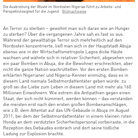
Die Ausbreitung der Wüste im Nordosten Nigerias führt zu Arbeits- und
Perspektivlosigkeit für die Jugend
Bildnachweise
An Terror zu sterben – gewöhnt man sich daran wie an Hunger
zu sterben? Über die vergangenen Jahre sah es fast so aus.
Während der gewalttätige Terror sich mehrheitlich auf den
Nordosten konzentrierte, ließ man sich in der Hauptstadt Abuja
ebenso wie in der Wirtschaftsmetropole Lagos dicke Häute
wachsen und wähnte sich in relativer Sicherheit, abgesehen von
ein paar Bomben in Abuja, die die Bewohner erschreckten, aber
nicht die ganze Nation wachrüttelten. Vor den ersten Bomben
erklärten Nigerianer und Nigeria-Kenner einmütig, dass es in
diesem Land niemals Selbstmordattentäter geben würde: zu
groß sei die Liebe zum Leben in diesem Land mit mehr als 160
Millionen Einwohnern. Wie extrem die Antipathien gegen einen
Staat, der sich nicht kümmert, werden können – das verstanden
die meisten erst nach den ersten großen Bombenanschlägen,
wie z.B. dem Attentat auf das UN-Gebäude in Abuja im August
2011, bei dem der Selbstmordattentäter in einem kleinen roten
Honda an dem verdutzten Sicherheitspersonal vorbeiraste, in die
Rezeption des Gebäudes einbrach und dort seine tödliche
Ladung zur Explosion brachte.