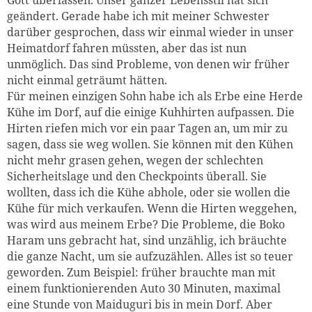
geändert. Gerade habe ich mit meiner Schwester
darüber gesprochen, dass wir einmal wieder in unser
Heimatdorf fahren müssten, aber das ist nun
Zum Warenkorb hinzugefüg
unmöglich. Das sind Probleme, von denen wir früher
nicht einmal geträumt hätten.
Für meinen einzigen Sohn habe ich als Erbe eine Herde
Kühe im Dorf, auf die einige Kuhhirten aufpassen. Die
weiter lesen
Zum Warenkorb
Hirten riefen mich vor ein paar Tagen an, um mir zu
sagen, dass sie weg wollen. Sie können mit den Kühen
nicht mehr grasen gehen, wegen der schlechten
Sicherheitslage und den Checkpoints überall. Sie
wollten, dass ich die Kühe abhole, oder sie wollen die
Kühe für mich verkaufen. Wenn die Hirten weggehen,
was wird aus meinem Erbe? Die Probleme, die Boko
Haram uns gebracht hat, sind unzählig, ich bräuchte
die ganze Nacht, um sie aufzuzählen. Alles ist so teuer
geworden. Zum Beispiel: früher brauchte man mit
einem funktionierenden Auto 30 Minuten, maximal
eine Stunde von Maiduguri bis in mein Dorf. Aber