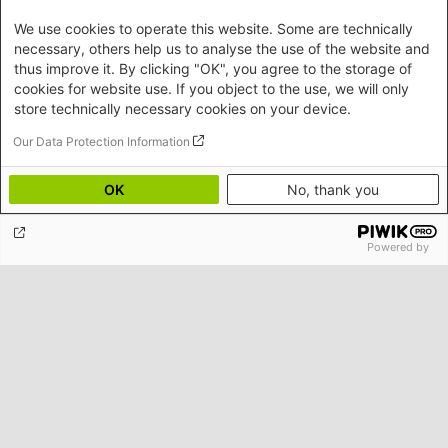
We use cookies to operate this website. Some are technically
E-Mail
necessary, others help us to analyse the use of the website and
thus improve it. By clicking "OK", you agree to the storage of
cookies for website use. If you object to the use, we will only
store technically necessary cookies on your device.
Our Data Protection Information
Ich bin damit einverstanden, dass meine personenbezogenen
Daten elektronisch gespeichert werden, um Informationen von
OK
No, thank you
der Heinrich-Böll-Stiftung zu erhalten. Ich kann der Nutzung
meiner Daten jederzeit widersprechen.
Powered by
Kontakt/Anfahrt
Heinrich-Böll-Stiftung e.V.
Schumannstr. 8 10117 Berlin
Empfang und Auskunft
Heinrich-Böll-Stiftungen
Fon: (030) 285 34-0
Heinrich-Böll-Stiftung e.V.
Fax: (030) 285 34-109
Bundesstiftung
info@boell.de