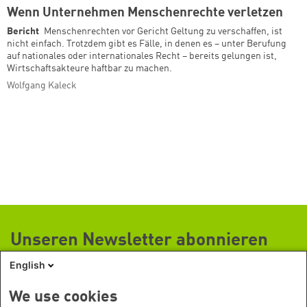
Wenn Unternehmen Menschenrechte verletzen
Bericht
Menschenrechten vor Gericht Geltung zu verschaffen, ist
nicht einfach. Trotzdem gibt es Fälle, in denen es – unter Berufung
auf nationales oder internationales Recht – bereits gelungen ist,
Wirtschaftsakteure haftbar zu machen.
Wolfgang Kaleck
Unseren Newsletter abonnieren
English
Böll News ist der monatliche Newsletter der Stiftung, der Sie über
aktuelle Themen, Veranstaltungen und Publikationen der Stiftung
We use cookies
informiert.