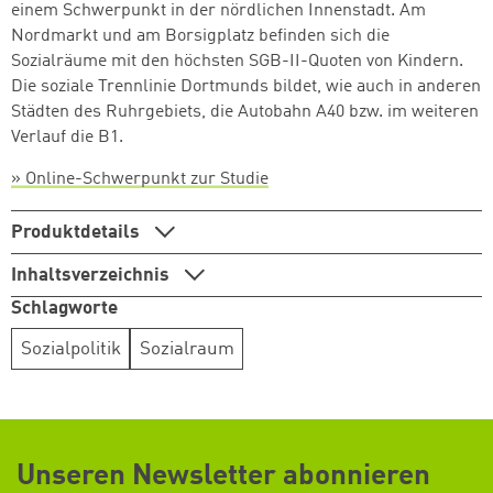
einem Schwerpunkt in der nördlichen Innenstadt. Am
Zum Warenkorb hinzugefüg
Nordmarkt und am Borsigplatz befinden sich die
Sozialräume mit den höchsten SGB-II-Quoten von Kindern.
Die soziale Trennlinie Dortmunds bildet, wie auch in anderen
Städten des Ruhrgebiets, die Autobahn A40 bzw. im weiteren
Verlauf die B1.
weiter lesen
Zum Warenkorb
» Online-Schwerpunkt zur Studie
Produktdetails
Inhaltsverzeichnis
Schlagworte
Sozialpolitik
Sozialraum
Unseren Newsletter abonnieren