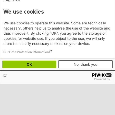
We use cookies
We use cookies to operate this website. Some are technically
necessary, others help us to analyse the use of the website and
thus improve it. By clicking "OK", you agree to the storage of
cookies for website use. If you object to the use, we will only
store technically necessary cookies on your device.
Our Data Protection Information
Weltflüchtlingstag 2024: Gegensteuern vor dem
Schiffbruch
OK
No, thank you
Powered by
Unseren Newsletter abonnieren
Böll News ist der monatliche Newsletter der Stiftung, der Sie über
aktuelle Themen, Veranstaltungen und Publikationen der Stiftung
informiert.