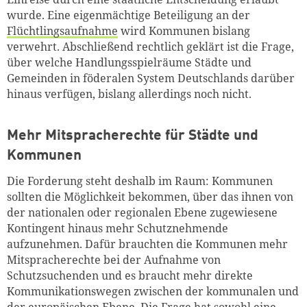
wurde. Eine eigenmächtige Beteiligung an der
Flüchtlingsaufnahme
wird Kommunen bislang
verwehrt. Abschließend rechtlich geklärt ist die Frage,
über welche Handlungsspielräume Städte und
Gemeinden in föderalen System Deutschlands darüber
hinaus verfügen, bislang allerdings noch nicht.
Mehr Mitspracherechte für Städte und
Kommunen
Die Forderung steht deshalb im Raum: Kommunen
sollten die Möglichkeit bekommen, über das ihnen von
der nationalen oder regionalen Ebene zugewiesene
Zum Warenkorb hinzugefüg
Kontingent hinaus mehr Schutznehmende
aufzunehmen. Dafür brauchten die Kommunen mehr
Mitspracherechte bei der Aufnahme von
Schutzsuchenden und es braucht mehr direkte
Kommunikationswegen zwischen der kommunalen und
weiter lesen
Zum Warenkorb
der europäischen Ebene. Die Frage hat sowohl eine