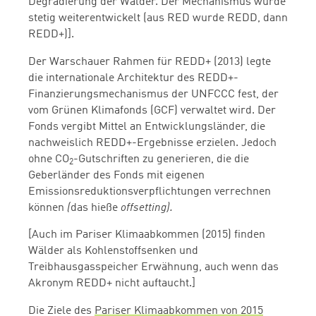
Degradierung der Wälder. Der Mechanismus wurde
stetig weiterentwickelt (aus RED wurde REDD, dann
REDD+)].
Der Warschauer Rahmen für REDD+ (2013) legte
die internationale Architektur des REDD+-
Finanzierungsmechanismus der UNFCCC fest, der
vom Grünen Klimafonds (GCF) verwaltet wird. Der
Fonds vergibt Mittel an Entwicklungsländer, die
nachweislich REDD+-Ergebnisse erzielen. Jedoch
ohne CO
-Gutschriften zu generieren, die die
2
Geberländer des Fonds mit eigenen
Emissionsreduktionsverpflichtungen verrechnen
können
(
das hieße
offsetting).
[Auch im Pariser Klimaabkommen (2015) finden
Wälder als Kohlenstoffsenken und
Treibhausgasspeicher Erwähnung, auch wenn das
Akronym REDD+ nicht auftaucht.]
Die Ziele des
Pariser Klimaabkommen von 2015