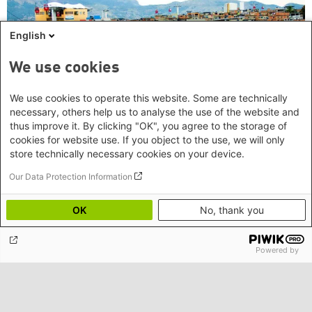
English
We use cookies
We use cookies to operate this website. Some are technically
necessary, others help us to analyse the use of the website and
thus improve it. By clicking "OK", you agree to the storage of
cookies for website use. If you object to the use, we will only
store technically necessary cookies on your device.
Our Data Protection Information
Soziale Bewegungen in Brasilien: „Wir haben
keine Alternative, als zu kämpfen“
OK
No, thank you
Powered by
Unseren Newsletter abonnieren
Böll News ist der monatliche Newsletter der Stiftung, der Sie über