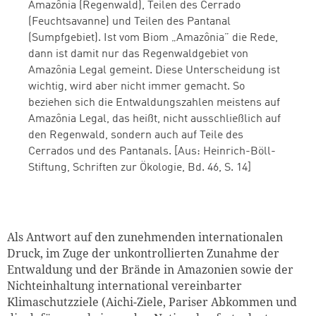
Amazônia (Regenwald), Teilen des Cerrado
(Feuchtsavanne) und Teilen des Pantanal
(Sumpfgebiet). Ist vom Biom „Amazônia” die Rede,
dann ist damit nur das Regenwaldgebiet von
Amazônia Legal gemeint. Diese Unterscheidung ist
Zum Warenkorb hinzugefüg
wichtig, wird aber nicht immer gemacht. So
beziehen sich die Entwaldungszahlen meistens auf
Amazônia Legal, das heißt, nicht ausschließlich auf
den Regenwald, sondern auch auf Teile des
Cerrados und des Pantanals. [Aus: Heinrich-Böll-
weiter lesen
Zum Warenkorb
Stiftung, Schriften zur Ökologie, Bd. 46, S. 14]
Als Antwort auf den zunehmenden internationalen
Druck, im Zuge der unkontrollierten Zunahme der
Entwaldung und der Brände in Amazonien sowie der
Nichteinhaltung international vereinbarter
Klimaschutzziele (Aichi-Ziele, Pariser Abkommen und