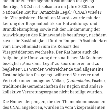
die dafür zu erbringenden Nationalen festgelegte
Beiträge, NDCs) rief Bolsonaro im Jahre 2020 den
Nationalen Rat für „Amazônia Legal“ (CNAL) wieder
ein. Vizepräsident Hamilton Mourão wurde mit der
Leitung der Regionalpolitik zur Entwaldungs- und
Brandbekämpfung sowie mit der Eindämmung der
Auswirkungen des Klimawandels beauftragt
, nachdem
zuvor die Zuständigkeit für den Rat per
Präsidialdekret
vom Umweltministerium ins Ressort des
Vizepräsidenten wechselte. Der Rat hatte auch die
Aufgabe „die Umsetzung der staatlichen Maßnahmen
bezüglich ,Amazônia Legal’ zu koordinieren und zu
begleiten”. Es wurden weitreichende und allgemeine
Zuständigkeiten festgelegt, während Vertreter und
Vertreterinnen indigener Völker,
Quilombolas
, Fischer,
traditionelle Gemeinschaften der Region und andere
kollektive Vertretungsorgane nicht beteiligt wurden.
Die Namen derjenigen, die den Themenkommissionen
des CNAL angehören, wurden in vom Vizepräsidenten