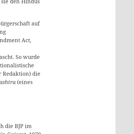
 sie den Hindus
bürgerschaft auf
ung
endment Act,
ascht. So wurde
ionalistische
 Redaktion) die
ashtra
(eines
h die BJP im