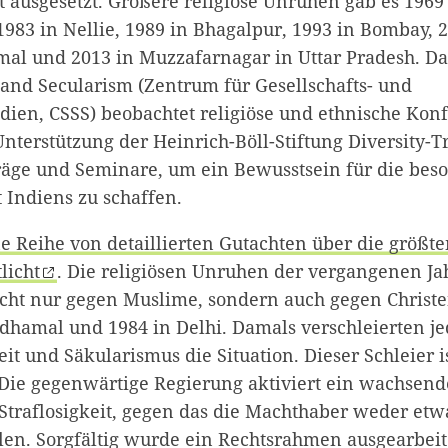
 ausgesetzt. Größere religiöse Unruhen gab es 1969 
983 in Nellie, 1989 in Bhagalpur, 1993 in Bombay, 2
al und 2013 in Muzzafarnagar in Uttar Pradesh. Da
 and Secularism (Zentrum für Gesellschafts- und
dien, CSSS) beobachtet religiöse und ethnische Konf
Unterstützung der Heinrich-Böll-Stiftung Diversity-T
träge und Seminare, um ein Bewusstsein für die beso
t Indiens zu schaffen.
e Reihe von detaillierten Gutachten über die größte
licht
. Die religiösen Unruhen der vergangenen Ja
nicht nur gegen Muslime, sondern auch gegen Christe
dhamal und 1984 in Delhi. Damals verschleierten j
eit und Säkularismus die Situation. Dieser Schleier i
ie gegenwärtige Regierung aktiviert ein wachsen
Straflosigkeit, gegen das die Machthaber weder e
len. Sorgfältig wurde ein Rechtsrahmen ausgearbeit