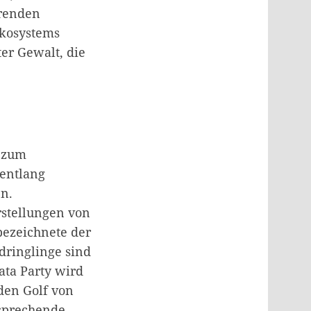
erenden
Ökosystems
ter Gewalt, die
i zum
 entlang
n.
rstellungen von
bezeichnete der
dringlinge sind
ata Party wird
den Golf von
 sprechende