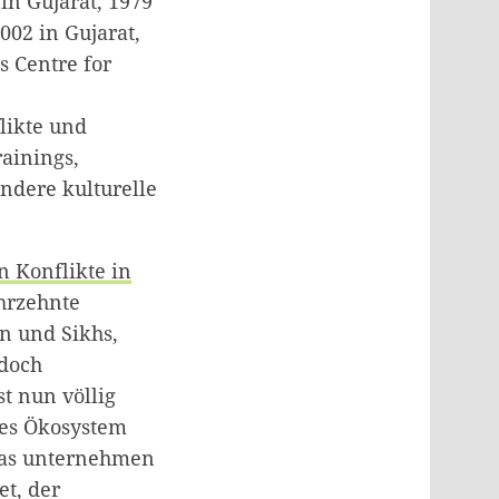
in Gujarat, 1979
002 in Gujarat,
s Centre for
likte und
rainings,
ndere kulturelle
n Konflikte in
hrzehnte
n und Sikhs,
edoch
st nun völlig
des Ökosystem
twas unternehmen
et, der