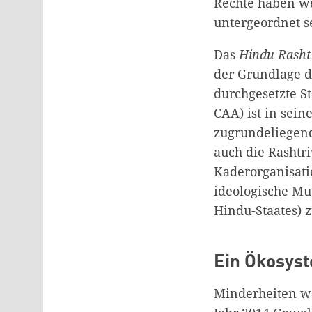
Rechte haben we
untergeordnet s
Das
Hindu Rasht
der Grundlage d
durchgesetzte S
CAA) ist in sei
zugrundeliegend
auch die Rashtr
Kaderorganisat
ideologische Mu
Hindu-Staates) 
Ein Ökosys
Minderheiten wa