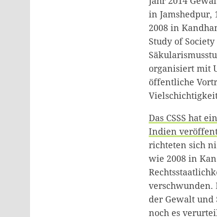
Jahr 2014 Gewalt
in Jamshedpur, 1
2008 in Kandham
Study of Society
Säkularismusstu
organisiert mit 
öffentliche Vor
Vielschichtigkei
Das CSSS hat ein
Indien veröffent
richteten sich 
wie 2008 in Kan
Rechtsstaatlichk
verschwunden. D
der Gewalt und 
noch es verurtei