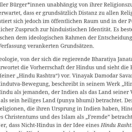
aller Bürger*innen unabhängig von ihrer Religionszu
rwartet, dass er grundsätzlich Distanz zu allen Rel
tiert sich jedoch im öffentlichen Raum und in der Po
cher Zuspruch zur hinduistischen Identität. Es best
ischen dem ideologischen Rahmen der Entscheidung
Verfassung verankerten Grundsätzen.
ologie, von der sich die regierende Bharatiya Janata
fürwortet die Vorherrschaft der Hindus und sieht die
 (einer „Hindu Rashtra“) vor. Vinayak Damodar Sava
Hindutva-Bewegung, beschreibt in seinem Werk „Hin
indu als jemanden, der Indien als das Land seiner 
 als sein heiliges Land (punya bhumi) betrachtet. D
ligionen, die ihren Ursprung in Indien haben, Hi
s Christentums und des Islam als „Fremde” betrach
 er, dass Nicht-Hindus in der Idee eines
Hindu Rasht