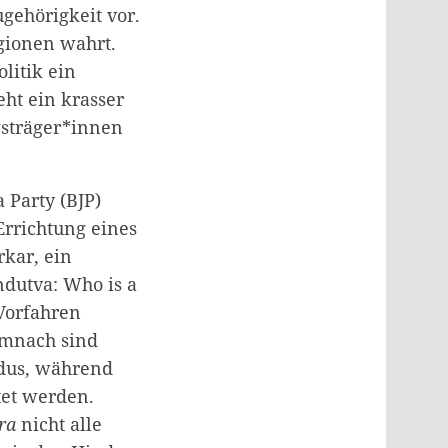
gehörigkeit vor.
igionen wahrt.
litik ein
eht ein krasser
sträger*innen
 Party (BJP)
 Errichtung eines
rkar, ein
dutva: Who is a
Vorfahren
emnach sind
ndus, während
tet werden.
ra
nicht alle