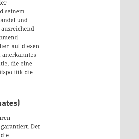
der
nd seinem
Handel und
t ausreichend
nehmend
dien auf diesen
al anerkanntes
ie, die eine
spolitik die
aates)
hren
 garantiert. Der
 die