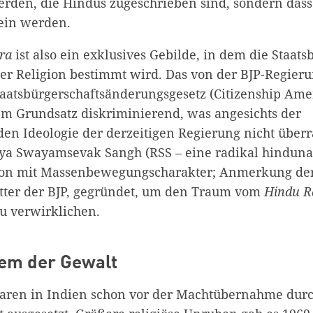
rden, die Hindus zugeschrieben sind, sondern dass
ein werden.
ra
ist also ein exklusives Gebilde, in dem die Staats
er Religion bestimmt wird. Das von der BJP-Regier
taatsbürgerschaftsänderungsgesetz (Citizenship Am
nem Grundsatz diskriminierend, was angesichts der
en Ideologie der derzeitigen Regierung nicht überr
iya Swayamsevak Sangh (RSS – eine radikal hindunat
ion mit Massenbewegungscharakter; Anmerkung der
tter der BJP, gegründet, um den Traum vom
Hindu R
zu verwirklichen.
tem der Gewalt
ren in Indien schon vor der Machtübernahme durc