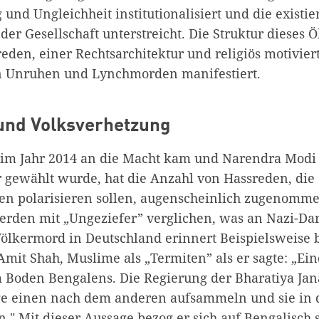
und Ungleichheit institutionalisiert und die existi
der Gesellschaft unterstreicht. Die Struktur dieses 
eden, einer Rechtsarchitektur und religiös motivier
n Unruhen und Lynchmorden manifestiert.
und Volksverhetzung
 im Jahr 2014 an die Macht kam und Narendra Mod
 gewählt wurde, hat die Anzahl von Hassreden, die
zen polarisieren sollen, augenscheinlich zugenomme
rden mit „Ungeziefer” verglichen, was an Nazi-Da
ölkermord in Deutschland erinnert Beispielsweise 
mit Shah, Muslime als „Termiten” als er sagte: „Ein
 Boden Bengalens. Die Regierung der Bharatiya Jan
ge einen nach dem anderen aufsammeln und sie in 
." Mit dieser Aussage bezog er sich auf Bengalisch