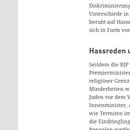
Diskriminierung 
Unterschiede in 
beruht auf Hassr
sich in Form vo
Hassreden 
Seitdem die BJP
Premierminister
religiöser Gren
Minderheiten we
Juden vor dem V
Innenminister, A
wie Termiten im
die Eindringlin
Bengalen werfen