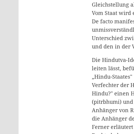
Gleichstellung 
Vom Staat wird e
De facto manifes
unmissverständli
Unterschied zw
und den in der 
Die Hindutva-Ide
leiten lässt, be
„Hindu-Staates"
Verfechter der 
Hindu?" einen H
(pitrbhumi) und
Anhänger von Re
die Anhänger de
Ferner erläutert