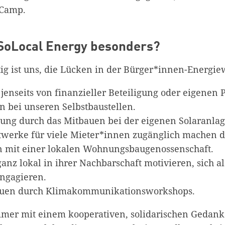
rCamp.
SoLocal Energy besonders?
g ist uns, die Lücken in der Bürger*innen-Energiew
enseits von finanzieller Beteiligung oder eigenen P
in bei unseren Selbstbaustellen.
Zum Warenkorb hinzugefügt:
ung durch das Mitbauen bei der eigenen Solaranlag
werke für viele Mieter*innen zugänglich machen 
n mit einer lokalen Wohnungsbaugenossenschaft.
nz lokal in ihrer Nachbarschaft motivieren, sich a
weiter lesen
Zum Warenkorb
engagieren.
auen durch Klimakommunikationsworkshops.
mmer mit einem kooperativen, solidarischen Gedank