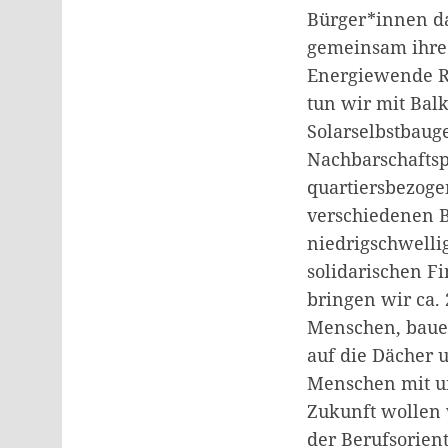
Bürger*innen da
gemeinsam ihre 
Energiewende Re
tun wir mit Bal
Solarselbstbau
Nachbarschaftspr
quartiersbezoge
verschiedenen B
niedrigschwellig
solidarischen Fi
bringen wir ca.
Menschen, bauen
auf die Dächer 
Menschen mit un
Zukunft wollen w
der Berufsorien