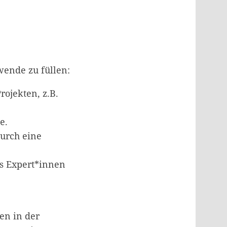
ende zu füllen:
rojekten, z.B.
e.
durch eine
ls Expert*innen
en in der