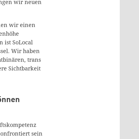
ingen wir neuen
len wir einen
enhöhe
n ist SoLocal
ssel. Wir haben
tbinären, trans
re Sichtbarkeit
önnen
nftskompetenz
onfrontiert sein