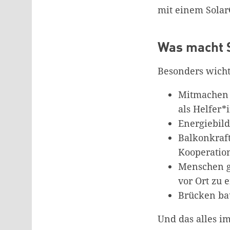
mit einem Sola
Was macht 
Besonders wichti
Mitmachen j
als Helfer*
Energiebild
Balkonkraft
Kooperatio
Menschen ga
vor Ort zu 
Brücken b
Und das alles i