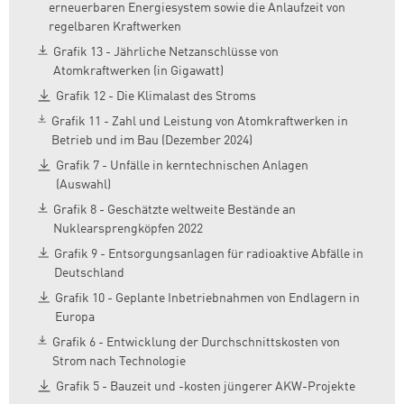
erneuerbaren Energiesystem sowie die Anlaufzeit von
regelbaren Kraftwerken
Zum Warenkorb hinzugefüg
Grafik 13 - Jährliche Netzanschlüsse von
Atomkraftwerken (in Gigawatt)
Grafik 12 - Die Klimalast des Stroms
Grafik 11 - Zahl und Leistung von Atomkraftwerken in
weiter lesen
Zum Warenkorb
Betrieb und im Bau (Dezember 2024)
Grafik 7 - Unfälle in kerntechnischen Anlagen
(Auswahl)
Grafik 8 - Geschätzte weltweite Bestände an
Nuklearsprengköpfen 2022
Grafik 9 - Entsorgungsanlagen für radioaktive Abfälle in
Deutschland
Grafik 10 - Geplante Inbetriebnahmen von Endlagern in
Europa
Grafik 6 - Entwicklung der Durchschnittskosten von
Strom nach Technologie
Grafik 5 - Bauzeit und -kosten jüngerer AKW-Projekte