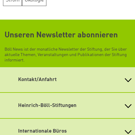
Strom
Ökologie
Unseren Newsletter abonnieren
Böll News ist der monatliche Newsletter der Stiftung, der Sie über
aktuelle Themen, Veranstaltungen und Publikationen der Stiftung
informiert.
Kontakt/Anfahrt
Heinrich-Böll-Stiftung e.V.
Schumannstr. 8 10117 Berlin
Empfang und Auskunft
Heinrich-Böll-Stiftungen
Fon: (030) 285 34-0
Heinrich-Böll-Stiftung e.V.
Fax: (030) 285 34-109
Bundesstiftung
info@boell.de
Internationale Büros
Heinrich-Böll-Stiftungen in den