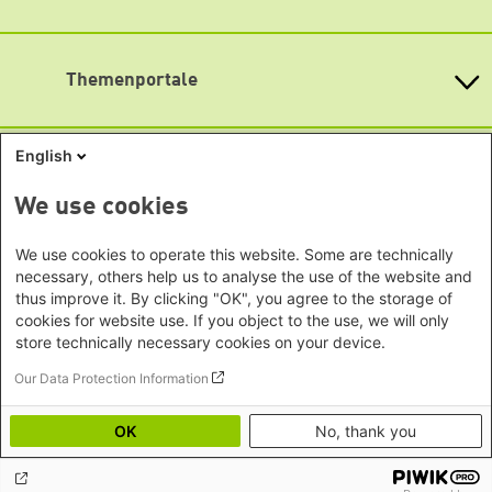
Öffnungszeiten
Bundesländern
Asien
Montag bis Freitag
Baden-Württemberg
9:00 Uhr bis 20:00 Uhr
Büro Peking - China
Bayern
Themenportale
Büro Neu-Delhi - Indien
Lageplan
Berlin
Büro Phnom Penh - Kambodscha
Brandenburg
Barrierefreiheit
KommunalWiki
Büro Südostasien
Heimatkunde
Bremen
English
Newsletter abonnieren
Grüne Akademie
Büro Seoul - Ostasien | Globaler
Mediatheken
Hamburg
Gunda-Werner-Institut
Dialog
Hessen
GreenCampus Weiterbildung
We use cookies
Info Hub Plastic
Afrika
Archiv Grünes Gedächtnis
Mecklenburg-Vorpommern
Antifeminismus begegnen
Studienwerk
Büro Horn von Afrika -
We use cookies to operate this website. Some are technically
Gender Mediathek
Niedersachsen
Grüne Websites
Somalia/Somaliland, Sudan,
necessary, others help us to analyse the use of the website and
Nordrhein-Westfalen
thus improve it. By clicking "OK", you agree to the storage of
Äthiopien
Bündnis 90 / Die Grünen
Rheinland-Pfalz
cookies for website use. If you object to the use, we will only
Bundestagsfraktion
Büro Nairobi - Kenia, Uganda,
Saarland
store technically necessary cookies on your device.
European Greens
Tansania
Social Links
Sachsen
Die Grünen im Europäischen Parlament
Our Data Protection Information
Büro Abuja - Nigeria
Green European Foundation
Sachsen-Anhalt
LinkedIn
Büro Dakar - Senegal
Schleswig-Holstein
OK
No, thank you
Büro Kapstadt - Südafrika, Namibia,
Facebook
Thüringen
Simbabwe
YouTube
Europa