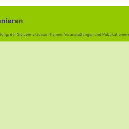
Zum Warenkorb hinzugefügt:
nnieren
weiter lesen
Zum Warenkorb
ftung, der Sie über aktuelle Themen, Veranstaltungen und Publikationen d