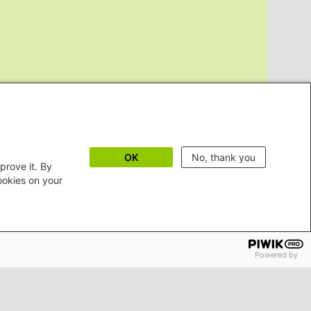
OK
No, thank you
prove it. By
cookies on your
Powered by
m
Erklärung zur Barrierefreiheit
Bildnachweise