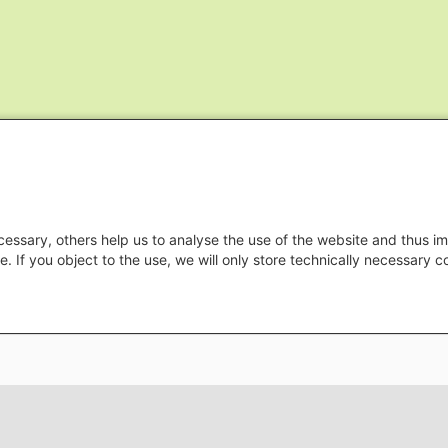
essary, others help us to analyse the use of the website and thus im
e. If you object to the use, we will only store technically necessary 
Footer menu
Datenschutz
Impressu