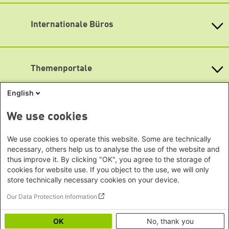
info@boell.de
Bundesstiftung
Internationale Büros
Öffnungszeiten
Heinrich-Böll-Stiftungen in den
Montag bis Freitag
Bundesländern
Asien
9:00 Uhr bis 20:00 Uhr
Baden-Württemberg
Lageplan
Büro Peking - China
Bayern
Themenportale
Büro Neu-Delhi - Indien
Barrierefreiheit
Berlin
Büro Phnom Penh - Kambodscha
Newsletter abonnieren
Brandenburg
KommunalWiki
English
Büro Südostasien
Heimatkunde
Bremen
Grüne Akademie
Büro Seoul - Ostasien | Globaler
Mediatheken
Hamburg
We use cookies
Gunda-Werner-Institut
Dialog
Hessen
GreenCampus Weiterbildung
Info Hub Plastic
Afrika
Archiv Grünes Gedächtnis
Mecklenburg-Vorpommern
We use cookies to operate this website. Some are technically
Antifeminismus begegnen
Studienwerk
Büro Horn von Afrika -
necessary, others help us to analyse the use of the website and
Gender Mediathek
Niedersachsen
Grüne Websites
thus improve it. By clicking "OK", you agree to the storage of
Somalia/Somaliland, Sudan,
Nordrhein-Westfalen
cookies for website use. If you object to the use, we will only
Äthiopien
Bündnis 90 / Die Grünen
Rheinland-Pfalz
store technically necessary cookies on your device.
Bundestagsfraktion
Büro Nairobi - Kenia, Uganda,
Saarland
European Greens
Our Data Protection Information
Tansania
Social Links
Sachsen
Die Grünen im Europäischen Parlament
Büro Abuja - Nigeria
Green European Foundation
Sachsen-Anhalt
OK
No, thank you
LinkedIn
Büro Dakar - Senegal
Schleswig-Holstein