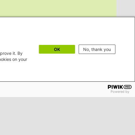
OK
No, thank you
prove it. By
cookies on your
Powered by