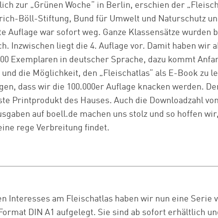
lich zur „Grünen Woche“ in Berlin, erschien der „Fleisch
rich-Böll-Stiftung, Bund für Umwelt und Naturschutz u
te Auflage war sofort weg. Ganze Klassensätze wurden b
. Inzwischen liegt die 4. Auflage vor. Damit haben wir a
000 Exemplaren in deutscher Sprache, dazu kommt Anfan
 und die Möglichkeit, den „Fleischatlas“ als E-Book zu l
en, dass wir die 100.000er Auflage knacken werden. Der 
Zum Warenkorb hinzugefügt:
ste Printprodukt des Hauses. Auch die Downloadzahl von
gaben auf boell.de machen uns stolz und so hoffen wir
eine rege Verbreitung findet.
weiter lesen
Zum Warenkorb
 Interesses am Fleischatlas haben wir nun eine Serie v
Format DIN A1 aufgelegt. Sie sind ab sofort erhältlich u