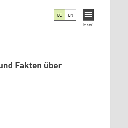
DE
EN
Menü
 und Fakten über