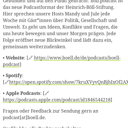
Gebündelt und auf den Punkt gebracht: böll.podcast ist
das neue Podcastformat der Heinrich-Böll-Stiftung.
Hier sprechen unsere Hosts Mandy und Jule jede
Woche mit Gäst*innen über Politik, Gesellschaft und
Umwelt. Es geht um Ideen, Konflikte und Fragen, die
uns heute bewegen und unser Morgen prägen. Jede
Folge eröffnet neue Blickwinkel und lädt dazu ein,
gemeinsam weiterzudenken.
•
Website
: [🔗
https://www.boell.de/de/podcasts/boell-
podcast
]
•
Spotify
:
[🔗
https://open.spotify.com/show/7kruXVyvQnBjhIxOf2A
•
Apple Podcasts
: [🔗
https://podcasts.apple.com/podcast/id1846544218
]
Fragen oder Feedback zur Sendung gern an
podcast[at]boell.de.