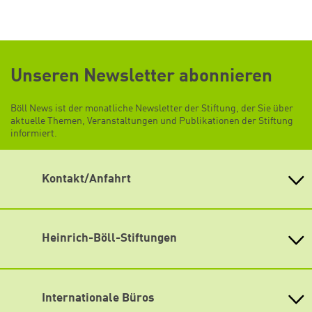
Unseren Newsletter abonnieren
Böll News ist der monatliche Newsletter der Stiftung, der Sie über
aktuelle Themen, Veranstaltungen und Publikationen der Stiftung
informiert.
Kontakt/Anfahrt
Heinrich-Böll-Stiftung e.V.
Schumannstr. 8 10117 Berlin
Empfang und Auskunft
Heinrich-Böll-Stiftungen
Fon: (030) 285 34-0
Heinrich-Böll-Stiftung e.V.
Fax: (030) 285 34-109
info@boell.de
Bundesstiftung
Internationale Büros
Öffnungszeiten
Heinrich-Böll-Stiftungen in den
Montag bis Freitag
Bundesländern