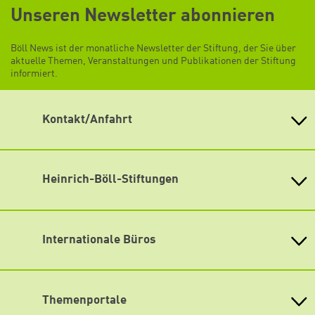
Unseren Newsletter abonnieren
Böll News ist der monatliche Newsletter der Stiftung, der Sie über
aktuelle Themen, Veranstaltungen und Publikationen der Stiftung
informiert.
Kontakt/Anfahrt
Heinrich-Böll-Stiftung e.V.
Schumannstr. 8 10117 Berlin
Empfang und Auskunft
Heinrich-Böll-Stiftungen
Fon: (030) 285 34-0
Heinrich-Böll-Stiftung e.V.
Fax: (030) 285 34-109
Bundesstiftung
info@boell.de
Internationale Büros
Heinrich-Böll-Stiftungen in den
Öffnungszeiten
Bundesländern
Asien
Montag bis Freitag
Baden-Württemberg
9:00 Uhr bis 20:00 Uhr
Büro Peking - China
Bayern
Themenportale
Büro Neu-Delhi - Indien
Lageplan
Berlin