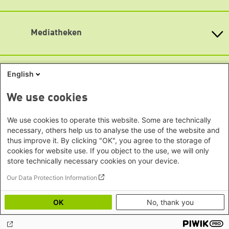
Büro Phnom Penh - Kambodscha
Brandenburg
Barrierefreiheit
KommunalWiki
Büro Südostasien
Heimatkunde
Bremen
Newsletter abonnieren
Grüne Akademie
Büro Seoul - Ostasien | Globaler
Mediatheken
Hamburg
Gunda-Werner-Institut
Dialog
Hessen
GreenCampus Weiterbildung
Info Hub Plastic
Afrika
Archiv Grünes Gedächtnis
Mecklenburg-Vorpommern
Antifeminismus begegnen
Studienwerk
Büro Horn von Afrika -
Gender Mediathek
Niedersachsen
English
Grüne Websites
Somalia/Somaliland, Sudan,
Nordrhein-Westfalen
Äthiopien
Bündnis 90 / Die Grünen
We use cookies
Rheinland-Pfalz
Bundestagsfraktion
Büro Nairobi - Kenia, Uganda,
Saarland
European Greens
Tansania
Social Links
We use cookies to operate this website. Some are technically
Sachsen
Die Grünen im Europäischen Parlament
necessary, others help us to analyse the use of the website and
Büro Abuja - Nigeria
Green European Foundation
Sachsen-Anhalt
thus improve it. By clicking "OK", you agree to the storage of
LinkedIn
Büro Dakar - Senegal
Schleswig-Holstein
cookies for website use. If you object to the use, we will only
Büro Kapstadt - Südafrika, Namibia,
Facebook
store technically necessary cookies on your device.
Thüringen
Simbabwe
Our Data Protection Information
YouTube
Europa
Footer menu
Datenschutz
Impressum
Büro Sarajevo - Bosnien und
Bluesky
OK
No, thank you
Erklärung zur Barrierefreiheit
Herzegowina, Republik Nord-
Mastodon
Bildnachweise
Mazedonien