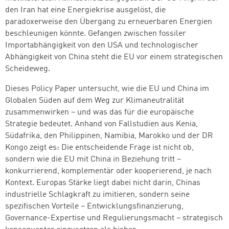
den Iran hat eine Energiekrise ausgelöst, die
paradoxerweise den Übergang zu erneuerbaren Energien
beschleunigen könnte. Gefangen zwischen fossiler
Importabhängigkeit von den USA und technologischer
Abhängigkeit von China steht die EU vor einem strategischen
Scheideweg.
Dieses Policy Paper untersucht, wie die EU und China im
Globalen Süden auf dem Weg zur Klimaneutralität
zusammenwirken – und was das für die europäische
Strategie bedeutet. Anhand von Fallstudien aus Kenia,
Südafrika, den Philippinen, Namibia, Marokko und der DR
Zum Warenkorb hinzugefüg
Kongo zeigt es: Die entscheidende Frage ist nicht ob,
sondern wie die EU mit China in Beziehung tritt –
konkurrierend, komplementär oder kooperierend, je nach
Kontext. Europas Stärke liegt dabei nicht darin, Chinas
weiter lesen
Zum Warenkorb
industrielle Schlagkraft zu imitieren, sondern seine
spezifischen Vorteile – Entwicklungsfinanzierung,
Governance-Expertise und Regulierungsmacht – strategisch