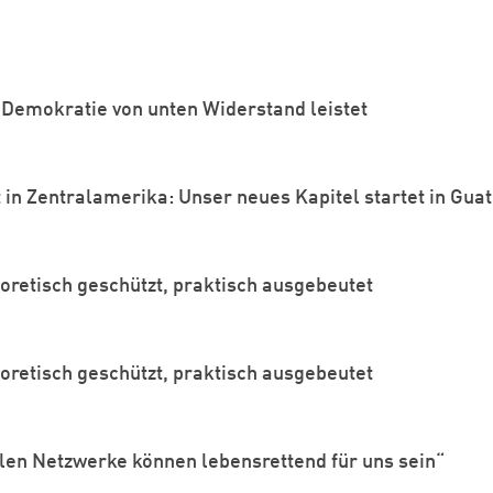
Demokratie von unten Widerstand leistet
in Zentralamerika: Unser neues Kapitel startet in Gua
oretisch geschützt, praktisch ausgebeutet
Zum Warenkorb hinzugefügt:
oretisch geschützt, praktisch ausgebeutet
alen Netzwerke können lebensrettend für uns sein“
weiter lesen
Zum Warenkorb