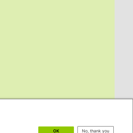
OK
No, thank you