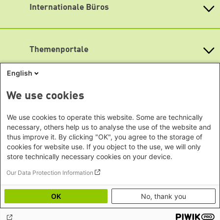
Internationale Büros
Öffnungszeiten
Heinrich-Böll-Stiftungen in den
Montag bis Freitag
Bundesländern
Asien
9:00 Uhr bis 20:00 Uhr
Baden-Württemberg
Lageplan
Büro Peking - China
Bayern
Themenportale
Büro Neu-Delhi - Indien
Barrierefreiheit
Berlin
Büro Phnom Penh - Kambodscha
Newsletter abonnieren
Brandenburg
KommunalWiki
English
Büro Südostasien
Heimatkunde
Bremen
Grüne Akademie
Büro Seoul - Ostasien | Globaler
Mediatheken
Hamburg
We use cookies
Gunda-Werner-Institut
Dialog
Hessen
GreenCampus Weiterbildung
Info Hub Plastic
Afrika
Archiv Grünes Gedächtnis
Mecklenburg-Vorpommern
We use cookies to operate this website. Some are technically
Antifeminismus begegnen
Studienwerk
Büro Horn von Afrika -
necessary, others help us to analyse the use of the website and
Gender Mediathek
Niedersachsen
Grüne Websites
thus improve it. By clicking "OK", you agree to the storage of
Somalia/Somaliland, Sudan,
Nordrhein-Westfalen
cookies for website use. If you object to the use, we will only
Äthiopien
Bündnis 90 / Die Grünen
Rheinland-Pfalz
store technically necessary cookies on your device.
Bundestagsfraktion
Büro Nairobi - Kenia, Uganda,
Saarland
European Greens
Our Data Protection Information
Tansania
Social Links
Sachsen
Die Grünen im Europäischen Parlament
Büro Abuja - Nigeria
Green European Foundation
Sachsen-Anhalt
OK
No, thank you
LinkedIn
Büro Dakar - Senegal
Schleswig-Holstein
Büro Kapstadt - Südafrika, Namibia,
Facebook
Thüringen