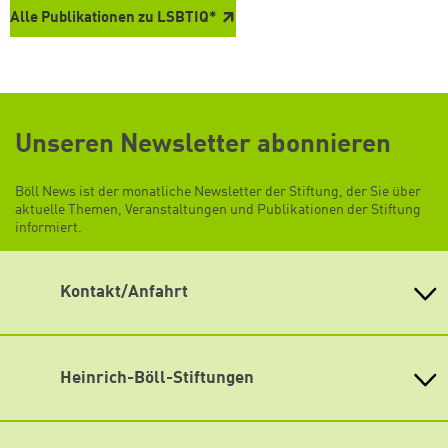
Alle Publikationen zu LSBTIQ*
Unseren Newsletter abonnieren
Böll News ist der monatliche Newsletter der Stiftung, der Sie über
aktuelle Themen, Veranstaltungen und Publikationen der Stiftung
informiert.
Kontakt/Anfahrt
Heinrich-Böll-Stiftung e.V.
Schumannstr. 8 10117 Berlin
Empfang und Auskunft
Heinrich-Böll-Stiftungen
Fon: (030) 285 34-0
Heinrich-Böll-Stiftung e.V.
Fax: (030) 285 34-109
info@boell.de
Bundesstiftung