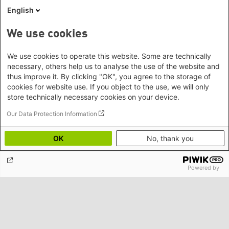
der Heinrich-Böll-Stiftung zu erhalten. Ich kann der Nutzung
English
meiner Daten jederzeit widersprechen.
We use cookies
Kontakt/Anfahrt
We use cookies to operate this website. Some are technically
necessary, others help us to analyse the use of the website and
Heinrich-Böll-Stiftung e.V.
thus improve it. By clicking "OK", you agree to the storage of
Schumannstr. 8 10117 Berlin
cookies for website use. If you object to the use, we will only
Empfang und Auskunft
Heinrich-Böll-Stiftungen
store technically necessary cookies on your device.
Fon: (030) 285 34-0
Heinrich-Böll-Stiftung e.V.
Our Data Protection Information
Fax: (030) 285 34-109
Bundesstiftung
info@boell.de
Internationale Büros
OK
No, thank you
Heinrich-Böll-Stiftungen in den
Öffnungszeiten
Bundesländern
Asien
Montag bis Freitag
Baden-Württemberg
Powered by
9:00 Uhr bis 20:00 Uhr
Büro Peking - China
Bayern
Themenportale
Büro Neu-Delhi - Indien
Lageplan
Berlin
Büro Phnom Penh - Kambodscha
Brandenburg
Barrierefreiheit
KommunalWiki
Büro Südostasien
Heimatkunde
Bremen
Newsletter abonnieren
Grüne Akademie
Büro Seoul - Ostasien | Globaler
Mediatheken
Hamburg