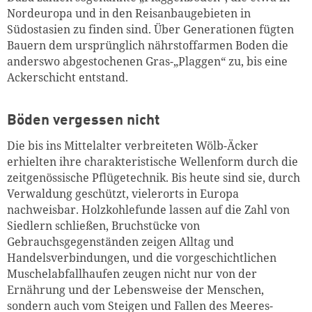
Zum Warenkorb hinzugefüg
Nordeuropa und in den Reisanbaugebieten in
Südostasien zu finden sind. Über Generationen fügten
Bauern dem ursprünglich nährstoffarmen Boden die
anderswo abgestochenen Gras-„Plaggen“ zu, bis eine
Ackerschicht entstand.
weiter lesen
Zum Warenkorb
Böden vergessen nicht
Die bis ins Mittelalter verbreiteten Wölb-Äcker
erhielten ihre charakteristische Wellenform durch die
zeitgenössi­sche Pflügetechnik. Bis heute sind sie, durch
Verwaldung ge­schützt, vielerorts in Europa
nachweisbar. Holzkohlefunde lassen auf die Zahl von
Siedlern schließen, Bruchstücke von
Gebrauchsgegenständen zeigen Alltag und
Handelsverbin­dungen, und die vorgeschichtlichen
Muschelabfallhaufen zeugen nicht nur von der
Ernährung und der Lebensweise der Menschen,
sondern auch vom Steigen und Fallen des Meeres­