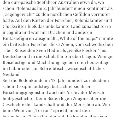
den europäische Seefahrer Australien etwa da, wo
schon Ptolemäus im 2. Jahrhundert einen Kontinent als
„Gegen­gewicht“ zu den nördlichen Gefilden vermutet
hatte. Auf den Karten der Forscher, Kolonialämter und
Glücksritter hieß das unbekannte Land zunächst terra
incognita und war mit Drachen und anderen
Fantasiefiguren ausgemalt. „White of the maps“ nannte
ein britischer Forscher diese Zonen, vom schwedischen
Tibet-Reisenden Sven Hedin als „weiße Fle­cken“ ins
Deutsche und in die Schulatlanten übertragen. Weniger
Reiselustige und Machthungrige betreten heut­zutage
im Labor oder am Schreibtisch „wissenschaftliches
Neuland“.
Seit die Bodenkunde im 19. Jahrhundert zur akademi­
schen Disziplin aufstieg, betrachtet sie ihren
Forschungsge­genstand auch als Archiv der Mensch­
heits­geschichte. Denn Böden legen Zeugnis über die
Geschichte der Landschaft und der Menschen ab. Wer
beim Wein von „Terroir“ spricht, meint den
besonderen Charakter, der auf die Kombination von