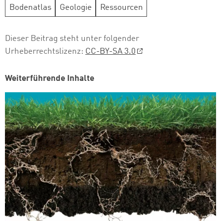
Bodenatlas
Geologie
Ressourcen
Dieser Beitrag steht unter folgender
Urheberrechtslizenz:
CC-BY-SA 3.0
Weiterführende Inhalte