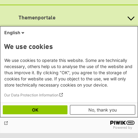
Asien
Montag bis Freitag
Baden-Württemberg
9:00 Uhr bis 20:00 Uhr
Büro Peking - China
Bayern
Themenportale
Büro Neu-Delhi - Indien
Lageplan
Berlin
Büro Phnom Penh - Kambodscha
Brandenburg
Barrierefreiheit
KommunalWiki
English
Büro Südostasien
Heimatkunde
Bremen
Newsletter abonnieren
Grüne Akademie
Büro Seoul - Ostasien | Globaler
Mediatheken
Hamburg
We use cookies
Gunda-Werner-Institut
Dialog
Hessen
GreenCampus Weiterbildung
Info Hub Plastic
Afrika
Archiv Grünes Gedächtnis
Mecklenburg-Vorpommern
We use cookies to operate this website. Some are technically
Antifeminismus begegnen
Studienwerk
Büro Horn von Afrika -
necessary, others help us to analyse the use of the website and
Gender Mediathek
Niedersachsen
Grüne Websites
thus improve it. By clicking "OK", you agree to the storage of
Somalia/Somaliland, Sudan,
Nordrhein-Westfalen
cookies for website use. If you object to the use, we will only
Äthiopien
Bündnis 90 / Die Grünen
Rheinland-Pfalz
store technically necessary cookies on your device.
Bundestagsfraktion
Büro Nairobi - Kenia, Uganda,
Saarland
European Greens
Our Data Protection Information
Tansania
Social Links
Sachsen
Die Grünen im Europäischen Parlament
Büro Abuja - Nigeria
Green European Foundation
Sachsen-Anhalt
OK
No, thank you
LinkedIn
Büro Dakar - Senegal
Schleswig-Holstein
Büro Kapstadt - Südafrika, Namibia,
Facebook
Thüringen
Simbabwe
Powered by
YouTube
Europa
Footer menu
Datenschutz