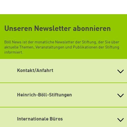
Unseren Newsletter abonnieren
Böll News ist der monatliche Newsletter der Stiftung, der Sie über
aktuelle Themen, Veranstaltungen und Publikationen der Stiftung
informiert.
Kontakt/Anfahrt
Heinrich-Böll-Stiftung e.V.
Schumannstr. 8 10117 Berlin
Empfang und Auskunft
Heinrich-Böll-Stiftungen
Fon: (030) 285 34-0
Heinrich-Böll-Stiftung e.V.
Fax: (030) 285 34-109
Bundesstiftung
info@boell.de
Internationale Büros
Heinrich-Böll-Stiftungen in den
Öffnungszeiten
Bundesländern