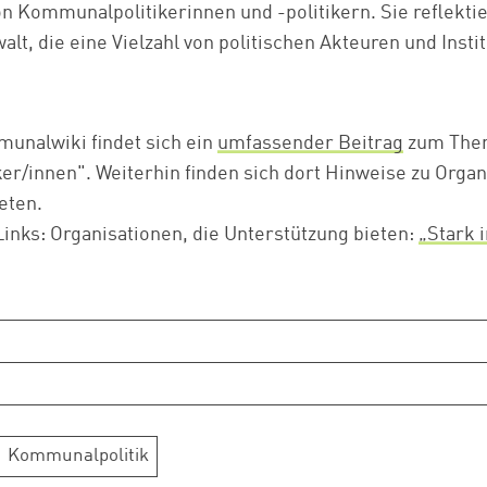
n Kommunalpolitikerinnen und -politikern. Sie reflekti
t, die eine Vielzahl von politischen Akteuren und Insti
unalwiki findet sich ein
umfassender Beitrag
zum Them
r/innen". Weiterhin finden sich dort Hinweise zu Organ
Zum Warenkorb hinzugefügt:
ieten.
inks: Organisationen, die Unterstützung bieten:
„Stark 
weiter lesen
Zum Warenkorb
Kommunalpolitik