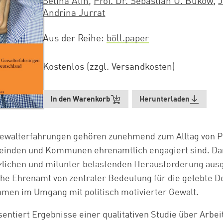
Selina Alin
,
Prof. Dr. Sebastian U. Bukow
,
Andrina Jurrat
Aus der Reihe
böll.paper
Kostenlos (zzgl. Versandkosten)
In den Warenkorb
Herunterladen
 Gewalterfahrungen gehören zunehmend zum Alltag von P
meinden und Kommunen ehrenamtlich engagiert sind. Dami
zlichen und mitunter belastenden Herausforderung ausg
he Ehrenamt von zentraler Bedeutung für die gelebte De
men im Umgang mit politisch motivierter Gewalt.
sentiert Ergebnisse einer qualitativen Studie über Arb