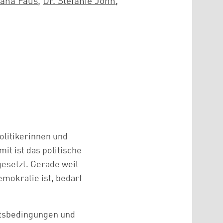
Jana Faus
,
Dr. Stefanie John
,
olitikerinnen und
t ist das politische
esetzt. Gerade weil
mokratie ist, bedarf
eitsbedingungen und