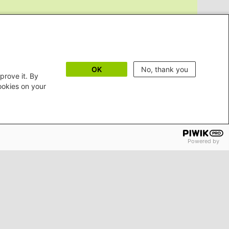
OK
No, thank you
prove it. By
cookies on your
Powered by
m
Erklärung zur Barrierefreiheit
Bildnachweise