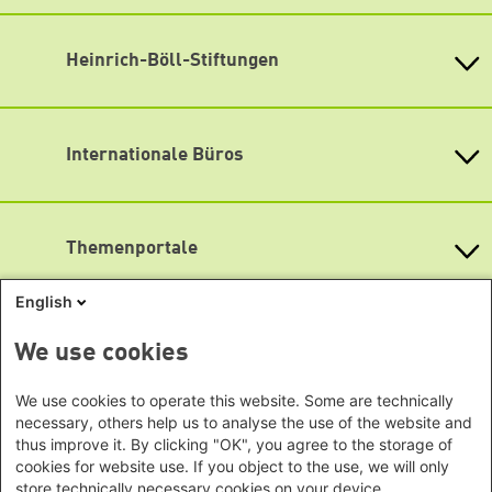
Heinrich-Böll-Stiftung e.V.
Schumannstr. 8 10117 Berlin
Empfang und Auskunft
Heinrich-Böll-Stiftungen
Fon: (030) 285 34-0
Heinrich-Böll-Stiftung e.V.
Fax: (030) 285 34-109
Bundesstiftung
info@boell.de
Internationale Büros
Heinrich-Böll-Stiftungen in den
Öffnungszeiten
Bundesländern
Asien
Montag bis Freitag
Baden-Württemberg
9:00 Uhr bis 20:00 Uhr
Büro Peking - China
Bayern
Themenportale
Büro Neu-Delhi - Indien
Lageplan
Berlin
Büro Phnom Penh - Kambodscha
Brandenburg
Barrierefreiheit
KommunalWiki
English
Büro Südostasien
Heimatkunde
Bremen
Newsletter abonnieren
Grüne Akademie
Büro Seoul - Ostasien | Globaler
Mediatheken
Hamburg
We use cookies
Gunda-Werner-Institut
Dialog
Hessen
GreenCampus Weiterbildung
Info Hub Plastic
Afrika
Archiv Grünes Gedächtnis
Mecklenburg-Vorpommern
We use cookies to operate this website. Some are technically
Antifeminismus begegnen
Studienwerk
Büro Horn von Afrika -
necessary, others help us to analyse the use of the website and
Gender Mediathek
Niedersachsen
Grüne Websites
thus improve it. By clicking "OK", you agree to the storage of
Somalia/Somaliland, Sudan,
Nordrhein-Westfalen
cookies for website use. If you object to the use, we will only
Äthiopien
Bündnis 90 / Die Grünen
Rheinland-Pfalz
store technically necessary cookies on your device.