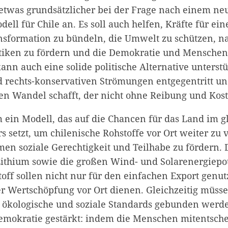
twas grundsätzlicher bei der Frage nach einem ne
ll für Chile an. Es soll auch helfen, Kräfte für eine
nsformation zu bündeln, die Umwelt zu schützen, n
tiken zu fördern und die Demokratie und Menschen
ann auch eine solide politische Alternative unterst
d rechts-konservativen Strömungen entgegentritt un
en Wandel schafft, der nicht ohne Reibung und Kost
 ein Modell, das auf die Chancen für das Land im g
ers setzt, um chilenische Rohstoffe vor Ort weiter zu
en soziale Gerechtigkeit und Teilhabe zu fördern
ithium sowie die großen Wind- und Solarenergiepot
off sollen nicht nur für den einfachen Export genut
r Wertschöpfung vor Ort dienen. Gleichzeitig müs
 ökologische und soziale Standards gebunden werd
emokratie gestärkt: indem die Menschen mitentsc