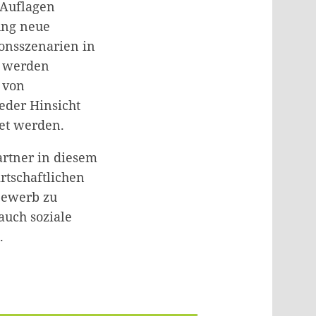
 Auflagen
tung neue
ionsszenarien in
e werden
t von
eder Hinsicht
tet werden.
artner in diesem
rtschaftlichen
bewerb zu
 auch soziale
d.