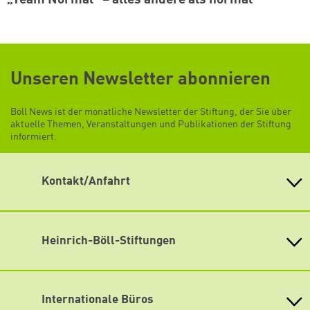
„Team Normal“ – alles andere als normal
Unseren Newsletter abonnieren
Böll News ist der monatliche Newsletter der Stiftung, der Sie über
aktuelle Themen, Veranstaltungen und Publikationen der Stiftung
informiert.
Kontakt/Anfahrt
Heinrich-Böll-Stiftung e.V.
Schumannstr. 8 10117 Berlin
Empfang und Auskunft
Heinrich-Böll-Stiftungen
Fon: (030) 285 34-0
Heinrich-Böll-Stiftung e.V.
Fax: (030) 285 34-109
Bundesstiftung
info@boell.de
Internationale Büros
Heinrich-Böll-Stiftungen in den