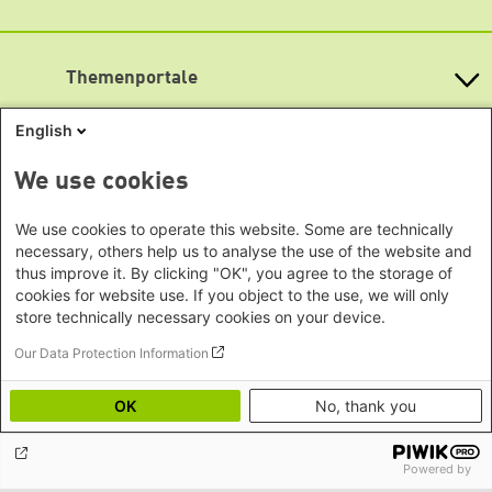
Öffnungszeiten
Bundesländern
Asien
Montag bis Freitag
Baden-Württemberg
9:00 Uhr bis 20:00 Uhr
Büro Peking - China
Bayern
Themenportale
Büro Neu-Delhi - Indien
Lageplan
Berlin
Büro Phnom Penh - Kambodscha
Brandenburg
Barrierefreiheit
KommunalWiki
English
Büro Südostasien
Heimatkunde
Bremen
Newsletter abonnieren
Grüne Akademie
Büro Seoul - Ostasien | Globaler
Mediatheken
Hamburg
We use cookies
Gunda-Werner-Institut
Dialog
Hessen
GreenCampus Weiterbildung
Info Hub Plastic
Afrika
Archiv Grünes Gedächtnis
Mecklenburg-Vorpommern
We use cookies to operate this website. Some are technically
Antifeminismus begegnen
Studienwerk
Büro Horn von Afrika -
necessary, others help us to analyse the use of the website and
Gender Mediathek
Niedersachsen
Grüne Websites
thus improve it. By clicking "OK", you agree to the storage of
Somalia/Somaliland, Sudan,
Nordrhein-Westfalen
cookies for website use. If you object to the use, we will only
Äthiopien
Bündnis 90 / Die Grünen
Rheinland-Pfalz
store technically necessary cookies on your device.
Bundestagsfraktion
Büro Nairobi - Kenia, Uganda,
Saarland
European Greens
Our Data Protection Information
Tansania
Social Links
Sachsen
Die Grünen im Europäischen Parlament
Büro Abuja - Nigeria
Green European Foundation
Sachsen-Anhalt
OK
No, thank you
LinkedIn
Büro Dakar - Senegal
Schleswig-Holstein
Büro Kapstadt - Südafrika, Namibia,
Facebook
Thüringen
Simbabwe
Powered by
YouTube
Europa
Datenschutz