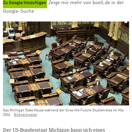
Zeige mir mehr von boell.de in der
Zu Google hinzufügen
Google-Suche
Das Michigan State House während der Grow the Future-Studienreise im Mai
2024.
Bildnachweise
Teaser Bild Untertitel
Der US-Bundesstaat Michigan kann sich eines