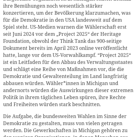
ihre Bemühungen noch wesentlich stärker
konzertieren, um der Bevölkerung klarzumachen, was
für die Demokratie in den USA landesweit auf dem
Spiel steht. US-Medien warnen die Wählerschaft erst
seit Juni 2024 vor dem „Project 2025“ der Heritage
Foundation, obwohl der Think Tank das 900-seitige
Dokument bereits im April 2023 online veröffentlicht
hatte, lange vor dem US-Vorwahlkampf. “Project 2025“
ist ein Leitfaden für den Abbau des Verwaltungsstaates
Zum Warenkorb hinzugefüg
und schlägt eine Reihe von Maßnahmen vor, die die
Demokratie und Gewaltenteilung im Land langfristig
abbauen würden. Wähler*innen in Michigan und
andernorts würden die Auswirkungen dieser extremen
weiter lesen
Zum Warenkorb
Politik in ihrem täglichen Leben spüren, ihre Rechte
und Freiheiten würden stark beschnitten.
Die Aufgabe, die bundesweiten Wahlen im Sinne der
Demokratie zu gestalten, muss von vielen getragen
werden. Die Gewerkschaften in Michigan gehören zu