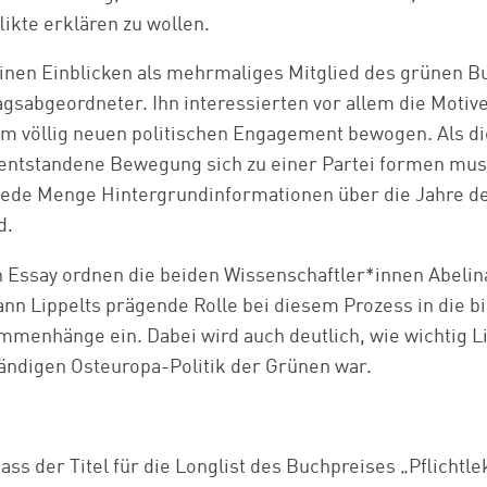
ikte erklären zu wollen.
seinen Einblicken als mehrmaliges Mitglied des grünen 
gsabgeordneter. Ihn interessierten vor allem die Motive
m völlig neuen politischen Engagement bewogen. Als d
 entstandene Bewegung sich zu einer Partei formen muss
jede Menge Hintergrundinformationen über die Jahre de
d.
 Essay ordnen die beiden Wissenschaftler*innen Abelin
Zum Warenkorb hinzugefügt:
 Lippelts prägende Rolle bei diesem Prozess in die bi
mmenhänge ein. Dabei wird auch deutlich, wie wichtig Li
tändigen Osteuropa-Politik der Grünen war.
weiter lesen
Zum Warenkorb
dass der Titel für die Longlist des Buchpreises „Pflicht