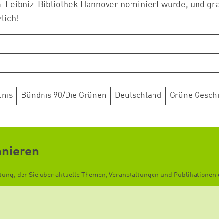
m-Leibniz-Bibliothek Hannover nominiert wurde, und gra
lich!
tnis
Bündnis 90/Die Grünen
Deutschland
Grüne Geschi
nnieren
ftung, der Sie über aktuelle Themen, Veranstaltungen und Publikationen d