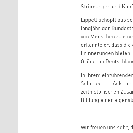
Strömungen und Konfl
Lippelt schöpft aus 
langjähriger Bundesta
von Menschen zu eine
erkannte er, dass die
Erinnerungen bieten 
Grünen in Deutschlan
In ihrem einführenden
Schmiechen-Ackermann
zeithistorischen Zusa
Bildung einer eigens
Wir freuen uns sehr, 