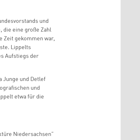
Bundesvorstands und
, die eine große Zahl
ie Zeit gekommen war,
te. Lippelts
s Aufstiegs der
a Junge und Detlef
ografischen und
ppelt etwa für die
lektüre Niedersachsen”