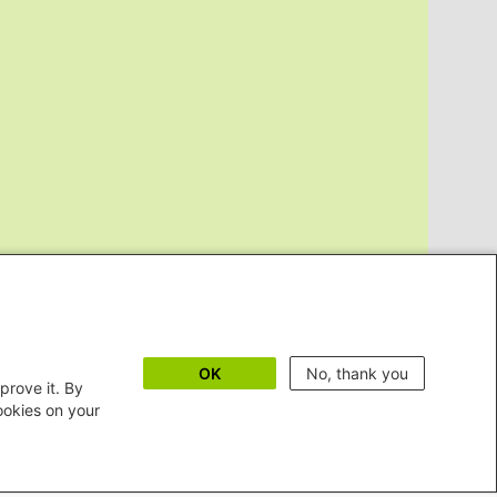
OK
No, thank you
prove it. By
cookies on your